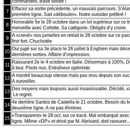
commandes. Base solide !
Effacez sa sortie précédente, un mauvais parcours. S’élan
7
première ligne. Sait «débouler». Notre outsider préféré !
Honorable 5e le 28 octobre dans un lot supérieur sur ce t
8
merveille avec Collette. Sa catégorie. Obligés d’y croire.
A «crevé» nos jumelles en retrait le 28 octobre sur ce par
9
finir fort. Chuchotée
Oui jugé sur sa 3e place le 26 juillet à Enghien mais déc
10
dernières sorties. Affaire d’impression.
Rassurant 2e le 4 octobre en Italie. Désormais à 100%. Dur
11
à tout. Pieds nus. Entraîneur optimiste.
A montré beaucoup vitesse mais pas revu depuis son succès
12
A surveiller.
Des moyens mais toujours aussi insaisissable. Décidé, va
13
Le regret.
4e derrière Santos de Castella le 21 octobre. Besoin du 
14
deuxième ligne. A ne pas éliminer.
«Transparent» le 28 oct. sur ce tracé. Mal embarqué ave
15
ligne. Même «DP» et drivé par M. Abrivard, doit rassurer..