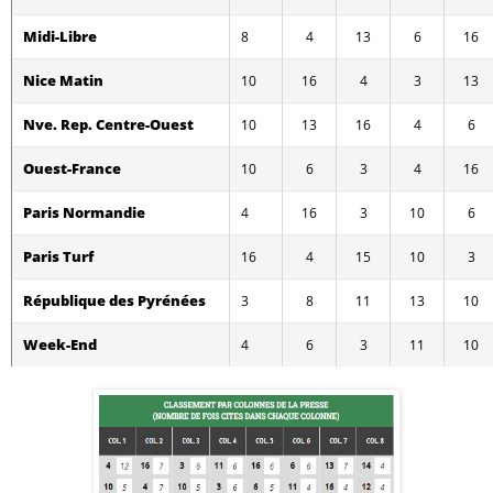
Midi-Libre
8
4
13
6
16
Nice Matin
10
16
4
3
13
Nve. Rep. Centre-Ouest
10
13
16
4
6
Ouest-France
10
6
3
4
16
Paris Normandie
4
16
3
10
6
Paris Turf
16
4
15
10
3
République des Pyrénées
3
8
11
13
10
Week-End
4
6
3
11
10