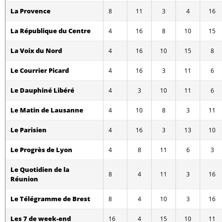
La Provence
8
11
3
4
16
La République du Centre
4
16
8
10
15
La Voix du Nord
4
16
10
15
8
Le Courrier Picard
4
16
3
11
6
Le Dauphiné Libéré
4
3
10
11
6
Le Matin de Lausanne
4
10
8
3
11
Le Parisien
4
16
3
13
10
Le Progrès de Lyon
4
8
11
6
3
Le Quotidien de la
8
4
11
3
16
Réunion
Le Télégramme de Brest
8
4
10
3
16
Les 7 de week-end
16
4
15
10
11