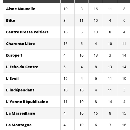
Aisne Nouvelle
10
3
16
11
8
Bilto
3
11
10
4
6
Centre Presse Poitiers
16
6
10
8
4
Charente Libre
16
6
4
10
11
Europe 1
4
10
13
3
14
L'Echo du Centre
6
4
8
13
14
L'Eveil
16
4
6
11
10
L'indépendant
10
16
4
11
3
L'Yonne Républicaine
11
10
8
14
4
La Marseillaise
4
10
16
8
15
La Montagne
4
10
6
3
16