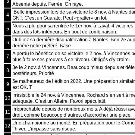
3
Absente depuis. Ferrée. On raye.
Belle impression lors de sa victoire le 8 nov. à Nantes d
4
GNT. C’est un Guarato. Peut «gratter» un lot.
Nous a plu pour sa rentrée le 1er nov. à Laval. 4 victoires 
5
dans des lots inférieurs. En bout de combinaison.
Oubliez sa dernière disqualification à Nantes. Bon 2e a
6
derrière notre préféré. Base
A perdu le bénéfice de sa victoire le 2 nov. à Vincennes 
7
plus à faire ses preuves à ce niveau. Obligés d’y croire.
3e le 2 nov. à Vincennes. Beaucoup mieux depuis et défer
8
postérieurs. Priorité
5e malheureux de l’édition 2022. Une préparation similair
9
est OK. T
Irrésistible le 24 nov. à Vincennes. Rochard s’en sert à me
10
adéquate. C’est un Allaire. Favori spéculatif.
Irréprochable depuis de nombreux mois. A déjà réussi avec
11
droit, comme beaucoup d’autres, d’accrocher une place.
Une championne au monté. En préparation pour le Cornuli
12
l’hiver. L’impasse sans risque.