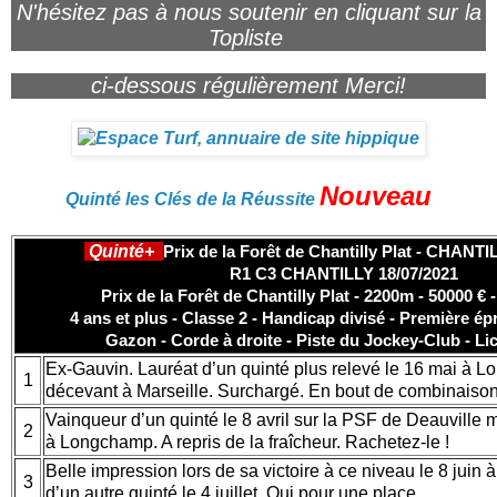
N'hésitez pas à nous soutenir en cliquant sur la
Topliste
ci-dessous régulièrement Merci!
Nouveau
Quinté les Clés de la Réussite
Quinté+
Prix de la Forêt de Chantilly Plat - CHANTI
R1 C3 CHANTILLY 18/07/2021
Prix de la Forêt de Chantilly Plat - 2200m - 50000 € 
4 ans et plus - Classe 2 - Handicap divisé - Première ép
Gazon - Corde à droite - Piste du Jockey-Club - Li
Ex-Gauvin. Lauréat d’un quinté plus relevé le 16 mai à 
1
décevant à Marseille. Surchargé. En bout de combinaiso
Vainqueur d’un quinté le 8 avril sur la PSF de Deauville 
2
à Longchamp. A repris de la fraîcheur. Rachetez-le !
Belle impression lors de sa victoire à ce niveau le 8 juin 
3
d’un autre quinté le 4 juillet. Oui pour une place.