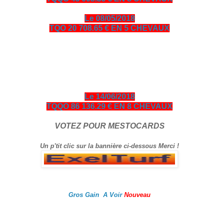
Le 08/05/2018
TQO 20 708.65 € EN 5 CHEVAUX
bonjour amis turfistes, vous êtes plus de 10000 visiteurs par
jour à venir consulter les pronos ci-dessous entièrement
gratuits en échange je vous demande de bien vouloir cliquer
sur le logo Exelturf et sur la bannière Espace turf, geste
gratuit pour vous, cela m’aide à être mieux référencé Bonne
visite sur le site, et surtout bon gain.
Le 14/06/2018
TQQO 86 136.29 € EN 8 CHEVAUX
VOTEZ POUR MESTOCARDS
Un p'tit clic sur la bannière ci-dessous Merci !
Gros Gain A Voir
Nouveau