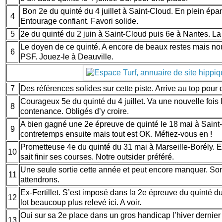
Bon 2e du quinté du 4 juillet à Saint-Cloud. En plein ép
4
Entourage confiant. Favori solide.
5
2e du quinté du 2 juin à Saint-Cloud puis 6e à Nantes. La
Le doyen de ce quinté. A encore de beaux restes mais nou
6
PSF. Jouez-le à Deauville.
7
Des références solides sur cette piste. Arrive au top po
Courageux 5e du quinté du 4 juillet. Va une nouvelle fois
8
contenance. Obligés d’y croire.
A bien gagné une 2e épreuve de quinté le 18 mai à Saint
9
contretemps ensuite mais tout est OK. Méfiez-vous en !
Prometteuse 4e du quinté du 31 mai à Marseille-Borély. E
10
sait finir ses courses. Notre outsider préféré.
Une seule sortie cette année et peut encore manquer. So
11
attendrons.
Ex-Fertillet. S’est imposé dans la 2e épreuve du quinté d
12
lot beaucoup plus relevé ici. A voir.
Oui sur sa 2e place dans un gros handicap l’hiver dernier
13