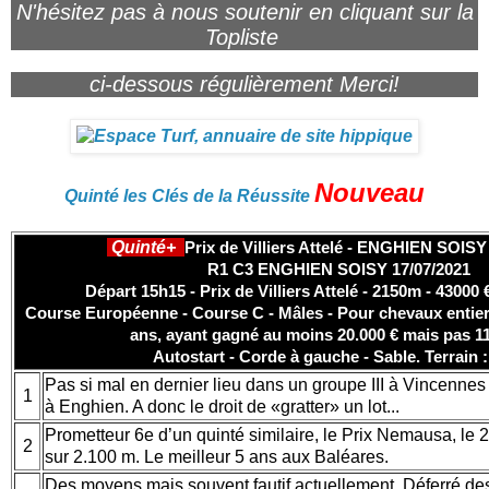
N'hésitez pas à nous soutenir en cliquant sur la
Topliste
ci-dessous régulièrement Merci!
Nouveau
Quinté les Clés de la Réussite
Quinté+
Prix de Villiers Attelé - ENGHIEN SOISY
R1 C3 ENGHIEN SOISY 17/07/2021
Départ 15h15 - Prix de Villiers Attelé - 2150m - 43000 
Course Européenne - Course C - Mâles - Pour chevaux entiers
ans, ayant gagné au moins 20.000 € mais pas 1
Autostart - Corde à gauche - Sable. Terrain 
Pas si mal en dernier lieu dans un groupe III à Vincennes
1
à Enghien. A donc le droit de «gratter» un lot...
Prometteur 6e d’un quinté similaire, le Prix Nemausa, le 2
2
sur 2.100 m. Le meilleur 5 ans aux Baléares.
Des moyens mais souvent fautif actuellement. Déferré des