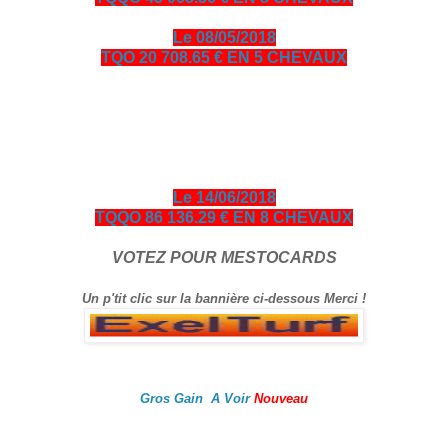
Le 08/05/2018
TQO 20 708.65 € EN 5 CHEVAUX
bonjour amis turfistes, vous êtes plus de 10000 visiteurs par
jour à venir consulter les pronos ci-dessous entièrement
gratuits en échange je vous demande de bien vouloir cliquer
sur le logo Exelturf et sur la bannière Espace turf, geste
gratuit pour vous, cela m’aide à être mieux référencé Bonne
visite sur le site, et surtout bon gain.
Le 14/06/2018
TQQO 86 136.29 € EN 8 CHEVAUX
VOTEZ POUR MESTOCARDS
Un p'tit clic sur la bannière ci-dessous Merci !
Gros Gain A Voir
Nouveau