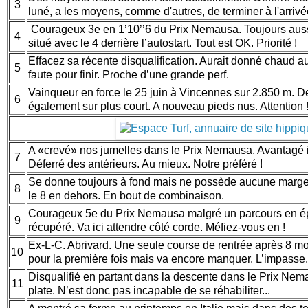
3
luné, a les moyens, comme d'autres, de terminer à l'arrivé
Courageux 3e en 1’10’’6 du Prix Nemausa. Toujours auss
4
situé avec le 4 derrière l’autostart. Tout est OK. Priorité !
Effacez sa récente disqualification. Aurait donné chaud 
5
faute pour finir. Proche d’une grande perf.
Vainqueur en force le 25 juin à Vincennes sur 2.850 m. D
6
également sur plus court. A nouveau pieds nus. Attention 
A «crevé» nos jumelles dans le Prix Nemausa. Avantagé ici
7
Déferré des antérieurs. Au mieux. Notre préféré !
Se donne toujours à fond mais ne possède aucune marg
8
le 8 en dehors. En bout de combinaison.
Courageux 5e du Prix Nemausa malgré un parcours en ép
9
récupéré. Va ici attendre côté corde. Méfiez-vous en !
Ex-L-C. Abrivard. Une seule course de rentrée après 8 m
10
pour la première fois mais va encore manquer. L’impasse
Disqualifié en partant dans la descente dans le Prix Nem
11
plate. N’est donc pas incapable de se réhabiliter...