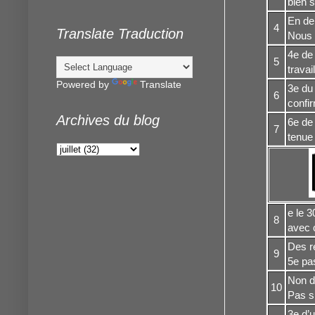
bien s
En de
4
Translate Traduction
Nous 
4e de 
5
travai
Powered by
Translate
3e du 
6
confir
Archives du blog
6e de 
7
tenue
e le 3
8
avec 
Des ré
9
5e pa
Non d
10
Pas si
3e d’u