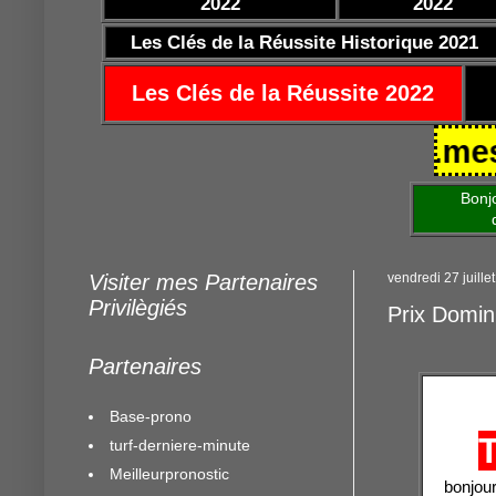
2022
2022
Les Clés de la Réussite Historique 2021
Les Clés de la Réussite 2022
25/10/2021 https://www.mestocar
Bonjour am
de mettre 
Visiter mes Partenaires
vendredi 27 juille
Privilègiés
Prix Domi
Partenaires
Base-prono
turf-derniere-minute
Meilleurpronostic
bonjour