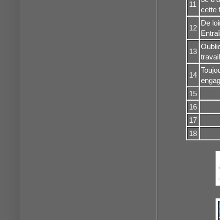
11
cette 
De loi
12
Entraî
Oubli
13
travai
Toujou
14
engag
15
16
17
18