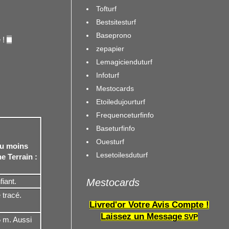
Tofturf
Bestsitesturf
Baseprono
 !
zepapier
Lemagicienduturf
Infoturf
Mestocards
Etoiledujourturf
Frequenceturfinfo
Baseturfinfo
Ouesturf
au moins
Lesetoilesduturf
che
Terrain :
nfiant.
Mestocards
 tracé.
Livred'or Votre Avis Compte !
Laissez un Message
SVP
 m. Aussi