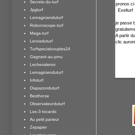
Secrets-du-turf
pronos ci
Jpgturf
Exelturf
Lemagicienduturf
je passe 
Roboroscope-turf
gratuiteme
Mega-turf
A partir d
Leroisduturf
clic auron
Turfspecialcouples24
Gagnant-au-pmu
Lechevalenor
Lemagicienduturf
Infoturf
Diapazonduturf
Besthorse
Observateurduturf
Les-3-tocards
Au petit parieur
Zepapier
Lousticourses