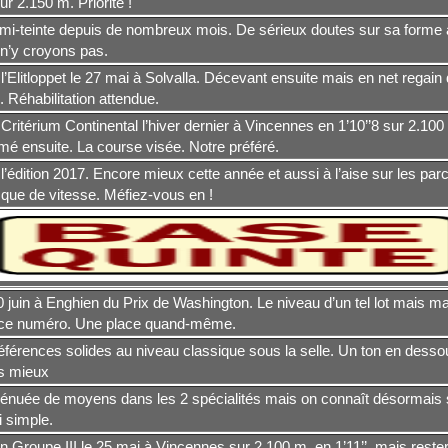
ur 2.150 m. Priorité !
mi-teinte depuis de nombreux mois. De sérieux doutes sur sa forme a
n’y croyons pas.
l’Elitloppet le 27 mai à Solvalla. Décevant ensuite mais en net regain
l. Réhabilitation attendue.
Critérium Continental l’hiver dernier à Vincennes en 1’10’’8 sur 2.100
mé ensuite. La course visée. Notre préféré.
l’édition 2017. Encore mieux cette année et aussi à l’aise sur les par
 que de vitesse. Méfiez-vous en !
0 juin à Enghien du Prix de Washington. Le niveau d’un tel lot mais 
ce numéro. Une place quand-même.
férences solides au niveau classique sous la selle. Un ton en dessous
s mieux
énuée de moyens dans les 2 spécialités mais on connaît désormais s
 simple.
n Groupe III le 25 mai à Vincennes sur 2.100 m. en 1’11’’, mais rester