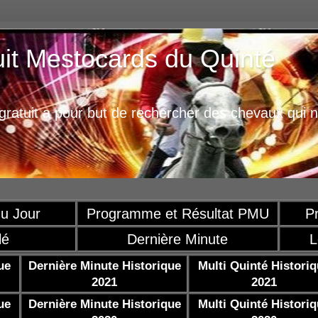
uit Mestocards du Quinté
ratuit a pour but de rechercher des chevaux qui n
u Jour
Programme et Résultat PMU
P
lé
Dernière Minute
L
ue
Dernière Minute Historique
Multi Quinté Histori
2021
2021
ue
Dernière Minute Historique
Multi Quinté Histori