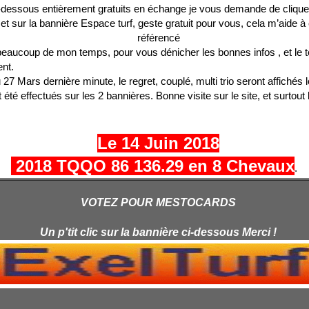
-dessous entièrement gratuits en échange je vous demande de cliquer
 et sur la bannière Espace turf, geste gratuit pour vous, cela m’aide à
référencé
beaucoup de mon temps, pour vous dénicher les bonnes infos , et le t
nt.
u 27 Mars dernière minute, le regret, couplé, multi trio seront affichés
t été effectués sur les 2 bannières. Bonne visite sur le site, et surtout
Le 14 Juin 2018
2018 TQQO 86 136.29 en 8 Chevaux
.
VOTEZ POUR MESTOCARDS
Un p'tit clic sur la bannière ci-dessous Merci !