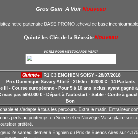
Gros Gain A Voir
Nouveau
isitez notre partenaire BASE PRONO ,cheval de base incontournable
Quinté les Clés de la Réussite
Nouveau
VOTEZ POUR MESTOCARDS MERCI
Quinté+
R1 C3 ENGHIEN SOISY - 28/07/2018
Prix Dominique Savary Attelé - 2150m - 82000 € - 14 Partants
 III - Course européenne - Pour 5 à 10 ans inclus, ayant gagné 
€ mais pas 599.000 € - Départ à l'autostart - Sable - Corde à gau
Bon
chable et s’adapte à tous les parcours. Extra le matin. Entraîneur co
nnes perfs au printemps en Suède et en Norvège. Va se plaire sur ce
outsider préféré.
geux 2e samedi dernier à Enghien du Prix de Buenos Aires sur 4.175