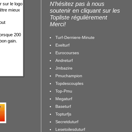
N'hésitez pas à nous
 sur le logo
 être mieux
soutenir en cliquant sur les
Topliste régulièrement
out
Merci!
 lorsque 200
Turf-Derniere-Minute
 bon gain.
Exelturf
Eurocourses
Andreturf
Jmbazire
Pmuchampion
Topdescouples
Top-Pmu
Megaturf
Baseturf
Topturfjs
Secretduturf
Lesetoilesduturf