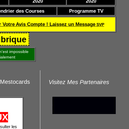
2020
2020
endrier des Courses
Programme TV
r Votre Avis Compte ! Laissez un Message
SVP
 Coef de réussite TQOQD 24 282.7
'est impossible
ialement
 Mestocards
Visitez Mes Partenaires
UX
sulter les