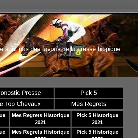
e sont pas des favoris de la presse hippique
ronostic Presse
Pick 5
e Top Chevaux
Mes Regrets
que
Mes Regrets Historique
Pick 5 Historique
2021
2021
que
Mes Regrets Historique
Pick 5 Historique