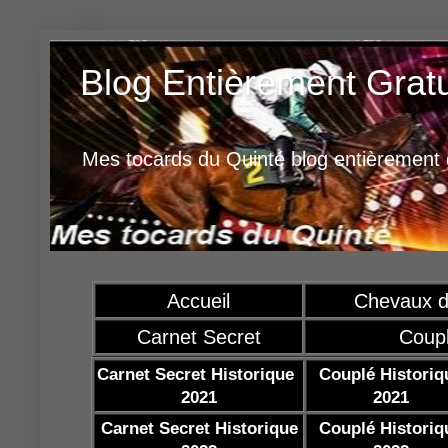
Blog Entièrement Grat
Mes tocards du Quinté blog entièrement g
Accueil
Chevaux d
Carnet Secret
Coup
Carnet Secret Historique
Couplé Historiq
2021
2021
Carnet Secret Historique
Couplé Historiq