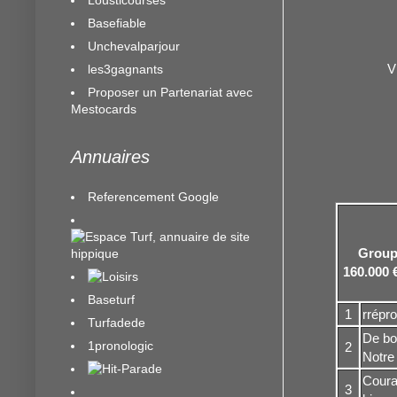
Basefiable
Unchevalparjour
V
les3gagnants
Proposer un Partenariat avec
Mestocards
Annuaires
Referencement Google
Groupe
160.000 
Baseturf
1
rrépro
Turfadede
De bo
1pronologic
2
Notre 
Coura
3