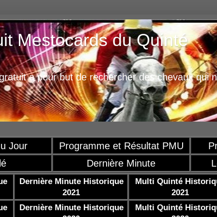
uit Mestocards du Quinté
ratuit a pour but de rechercher des chevaux qui n
u Jour
Programme et Résultat PMU
P
lé
Dernière Minute
L
ue
Dernière Minute Historique
Multi Quinté Histori
2021
2021
ue
Dernière Minute Historique
Multi Quinté Histori