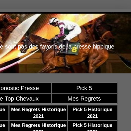
e sont pas des favoris de la presse hippique
ronostic Presse
Pick 5
e Top Chevaux
Mes Regrets
que
Mes Regrets Historique
Pick 5 Historique
2021
2021
que
Mes Regrets Historique
Pick 5 Historique