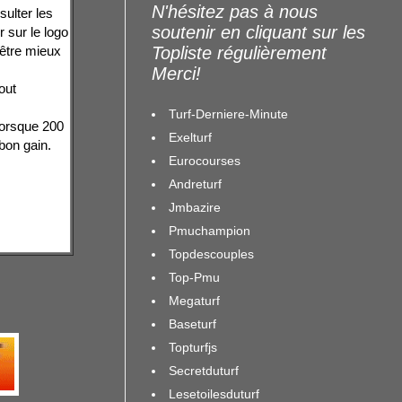
N'hésitez pas à nous
sulter les
soutenir en cliquant sur les
 sur le logo
 être mieux
Topliste régulièrement
Merci!
out
Turf-Derniere-Minute
 lorsque 200
Exelturf
 bon gain.
Eurocourses
Andreturf
Jmbazire
Pmuchampion
Topdescouples
Top-Pmu
Megaturf
Baseturf
Topturfjs
Secretduturf
Lesetoilesduturf