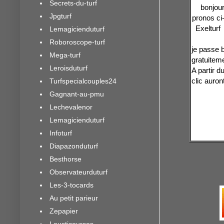
Secrets-du-turf
bonjour
Jpgturf
pronos ci
Exelturf
Lemagicienduturf
Roboroscope-turf
je passe 
Mega-turf
gratuiteme
Leroisduturf
A partir d
clic auron
Turfspecialcouples24
Gagnant-au-pmu
Lechevalenor
Lemagicienduturf
Infoturf
Diapazonduturf
Besthorse
Observateurduturf
Les-3-tocards
Au petit parieur
Zepapier
Lousticourses