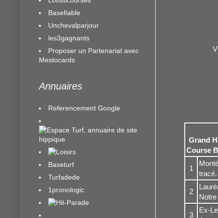
Basefiable
Unchevalparjour
les3gagnants
V
Proposer un Partenariat avec
Mestocards
Annuaires
Referencement Google
Grand Ha
Course B 
Monté 
Baseturf
1
tracé.
Turfadede
Lauréa
1pronologic
2
Notre 
Ex-Le
3