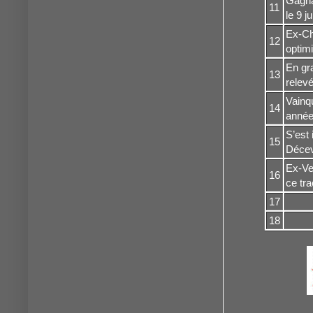
Gagna
11
le 9 j
Ex-Cha
12
optimi
En gr
13
relevé
Vainqu
14
année.
S’est
15
Déceva
Ex-Ver
16
ce tra
17
18