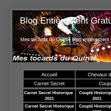
Blog Entièrement Grat
Mes tocards du Quinté blog entièrement g
Accueil
Chevaux d
Carnet Secret
Coup
Carnet Secret Historique
Couplé Historiq
2021
2021
Carnet Secret Historique
Couplé Historiq