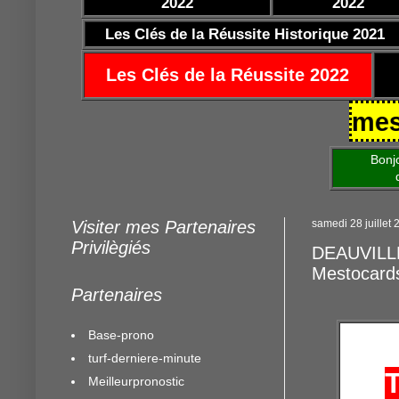
2022
2022
Les Clés de la Réussite Historique 2021
Les Clés de la Réussite 2022
25/10/2021 https://www.mestocard
Bonjour am
de mettre 
Visiter mes Partenaires
samedi 28 juillet
Privilègiés
DEAUVILLE 
Mestocard
Partenaires
Base-prono
turf-derniere-minute
Meilleurpronostic