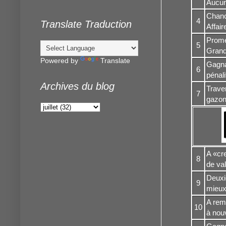
Aucun
Chance
4
Translate Traduction
Affair
Promet
5
Grand 
Powered by
Translate
Gagnan
6
pénali
Archives du blog
Traver
7
gazon 
A «cr
8
de va
Deuxi
9
mieux 
A remp
10
à nouv