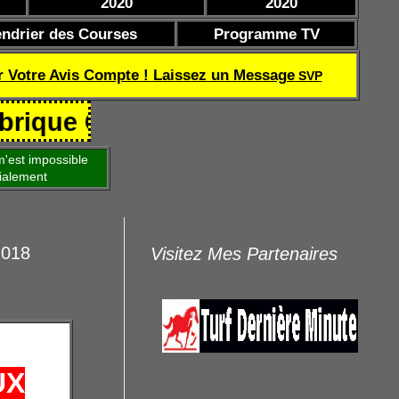
2020
2020
endrier des Courses
Programme TV
r Votre Avis Compte ! Laissez un Message
SVP
Coef de réussite TQOQD 24 282.7
'est impossible
ialement
2018
Visitez Mes Partenaires
UX