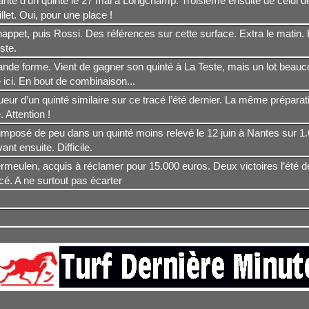
nte d’un quinté le 27 mai à Longchamp. Troisième ensuite de celui de
uillet. Oui, pour une place !
ppet, puis Rossi. Des références sur cette surface. Extra le matin. 
ste.
ande forme. Vient de gagner son quinté à La Teste, mais un lot beauc
 ici. En bout de combinaison...
eur d’un quinté similaire sur ce tracé l’été dernier. La même préparat
 Attention !
 imposé de peu dans un quinté moins relevé le 12 juin à Nantes sur 1
nt ensuite. Difficile.
meulen, acquis à réclamer pour 15.000 euros. Deux victoires l’été de
cé. A ne surtout pas écarter