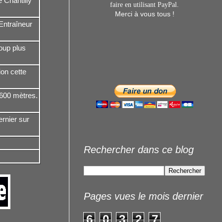
 Chantilly
faire en utilisant
PayPal.
Merci à vous tous !
Entraîneur
oup plus
ion cette
.600 mètres.
rnier sur
Rechercher dans ce blog
Pages vues le mois dernier
6
0
3
2
7