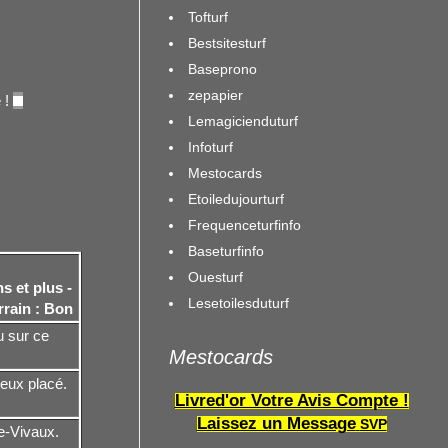
Tofturf
Bestsitesturf
Baseprono
zepapier
 !
Lemagicienduturf
Infoturf
Mestocards
Etoiledujourturf
Frequenceturfinfo
Baseturfinfo
Ouesturf
ns et plus -
Lesetoilesduturf
rrain : Bon
u sur ce
Mestocards
ieux placé.
Livred'or Votre Avis Compte !
Laissez un Message
SVP
e-Vivaux.