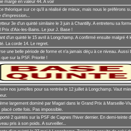
e marge en valeur 44. A voir
 théorique sur ce qu’il a réalisé de mieux, mais nous le préférons su
e d’impression...
teur 3e d’un quinté similaire le 3 juin à Chantilly. A entretenu sa form
Prix d’Aix-les-Bains. Le jour J. Base !
t d’un quinté le 15 avril à Longchamp. A confirmé ensuite malgré 4 k
té. La corde 14. Le regret.
se une belle période de forme et n’a jamais déçu à ce niveau. Aussi b
que sur la PSF. Priorité !
evé» nos jumelles pour sa rentrée le 12 juillet à Longchamp. Vaut mi
leur.
ème largement dominé par Magari dans le Grand Prix à Marseille-Vi
placé cette fois. Pas impossible.
orté 2 quintés sur la PSF de Cagnes l’hiver dernier. En demi-teinte 
eau pris à son poids. A surveiller...