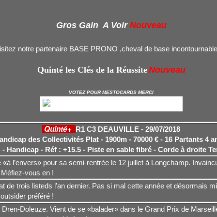
Gros Gain A Voir
Nouveau
isitez notre partenaire BASE PRONO ,cheval de base incontournable
Quinté les Clés de la Réussite
Nouveau
VOTEZ POUR MESTOCARDS MERCI
Quinté+
R1 C3 DEAUVILLE - 29/07/2018
ndicap des Collectivités Plat - 1900m - 70000 € - 16 Partants
4 a
- Handicap - Réf : +15.5 - Piste en sable fibré - Corde à droite
Te
«à l’envers» pour sa semi-rentrée le 12 juillet à Longchamp. Invainc
 Méfiez-vous en !
t de trois listeds l’an dernier. Pas si mal cette année et désormais m
outsider préféré !
 Dren-Doleuze. Vient de se «balader» dans le Grand Prix de Marseill