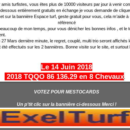
 amis turfistes, vous êtes plus de 10000 visiteurs par jour à venir con
-dessous entièrement gratuits en échange je vous demande de cliquer
 et sur la bannière Espace turf, geste gratuit pour vous, cela m’aide à
référencé
beaucoup de mon temps, pour vous dénicher les bonnes infos , et le t
nt.
u 27 Mars dernière minute, le regret, couplé, multi trio seront affichés
t été effectués sur les 2 bannières. Bonne visite sur le site, et surtout
Le 14 Juin 2018
2018 TQQO 86 136.29 en 8 Chevaux
.
VOTEZ POUR MESTOCARDS
Un p'tit clic sur la bannière ci-dessous Merci !