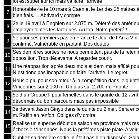
lot est supérieur ici mais va faire l’arrivée
Honorable 4e le 10 mars à Caen et le 1er des 25 mètres à f
7
bien frais. L. Abrivard y compte
2e le 19 avril à Enghien sur 2.875 m. Déferré des antérieur
8
employer toutes les tactiques. Au top. Notre préféré !
5e pour ses premiers pas en France le Jour de l’An à Vi
9
confirmé. Vulnérable en partant. Des doutes
Ses dernières sorties ne nous permettent pas de la retenir
10
opposition. Trop décevante. A regarder courir.
Une réapparition après deux mois et demi mais affûté pour 
11
N’est donc pas incapable de faire l’arrivée. Le regret.
Nous a plu pour son retour à la compétition dans le quint
12
Vincennes sur 2.100 m. Un plus sur 2.700 m. Priorité !
5e d’un Groupe II pour femelles dans le quinté du 12 avril
13
désormais du bon parcours mais pas impossible
3e devant Jason Ginyu dans le quinté du 2 mai. Sera enc
14
m. Raffin en renfort. Obligés d’y croire
Réalise un superbe début de saison en province mais rest
15
échecs à Vincennes. Nous la préférons piste plate. A voir
Oubliez sa dernière sortie, n’était pas bien disposée. Soi