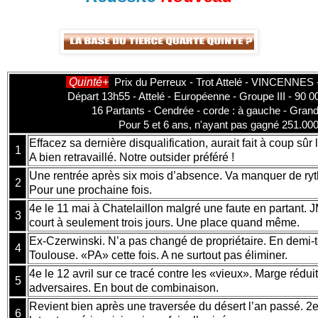
Quinté+
Prix du Perreux - Trot Attelé - VINCENNES 
Départ 13h55 - Attelé - Européenne - Groupe III - 90 
16 Partants - Cendrée - corde : à gauche - Grand
Pour 5 et 6 ans, n'ayant pas gagné 251.000
Effacez sa dernière disqualification, aurait fait à coup sûr 
1
A bien retravaillé. Notre outsider préféré !
Une rentrée après six mois d’absence. Va manquer de ryt
2
Pour une prochaine fois.
4e le 11 mai à Chatelaillon malgré une faute en partant. 
3
court à seulement trois jours. Une place quand même.
Ex-Czerwinski. N’a pas changé de propriétaire. En demi-te
4
Toulouse. «PA» cette fois. A ne surtout pas éliminer.
4e le 12 avril sur ce tracé contre les «vieux». Marge réduit
5
adversaires. En bout de combinaison.
Revient bien après une traversée du désert l’an passé. 2e 
6