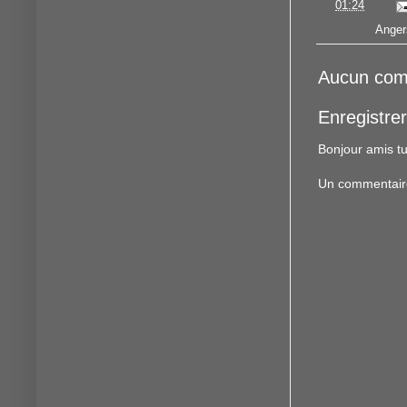
à
01:24
Libellés :
Anger
Aucun com
Enregistre
Bonjour amis tu
Un commentaire f