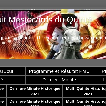
uit Mestocards du Quinté
ratuit a pour but de rechercher des chevaux qui n
u Jour
Programme et Résultat PMU
P
lé
Dernière Minute
L
ue
Dernière Minute Historique
Multi Quinté Histori
2021
2021
ue
Dernière Minute Historique
Multi Quinté Histori