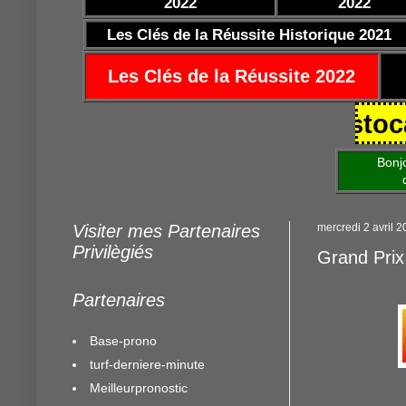
2022
2022
Les Clés de la Réussite Historique 2021
Les Clés de la Réussite 2022
10/2021 https://www.mestocards.
Bonjour am
de mettre 
Visiter mes Partenaires
mercredi 2 avril 
Privilègiés
Grand Prix
Partenaires
Base-prono
turf-derniere-minute
Meilleurpronostic