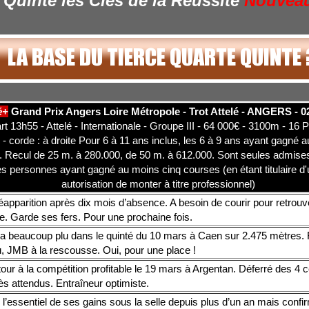
Quinté les Clés de la Réussite
Nouvea
é+
Grand Prix Angers Loire Métropole - Trot Attelé - ANGERS - 0
t 13h55 - Attelé - Internationale - Groupe III - 64 000€ - 3100m - 16 
 - corde : à droite Pour 6 à 11 ans inclus, les 6 à 9 ans ayant gagné 
. Recul de 25 m. à 280.000, de 50 m. à 612.000. Sont seules admises
es personnes ayant gagné au moins cinq courses (en étant titulaire d
autorisation de monter à titre professionnel)
apparition après dix mois d’absence. A besoin de courir pour retrouve
e. Garde ses fers. Pour une prochaine fois.
a beaucoup plu dans le quinté du 10 mars à Caen sur 2.475 mètres. 
u, JMB à la rescousse. Oui, pour une place !
our à la compétition profitable le 19 mars à Argentan. Déferré des 4 ce
s attendus. Entraîneur optimiste.
l’essentiel de ses gains sous la selle depuis plus d’un an mais confi