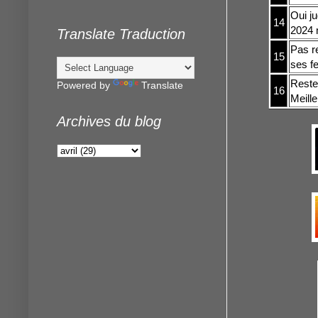
Oui ju
14
2024 
Translate Traduction
Pas r
15
ses fe
Reste 
Powered by
Translate
16
Meille
Archives du blog