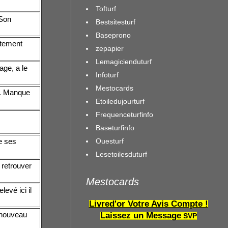
Tofturf
 Son
Bestsitesturf
Baseprono
ttement
zepapier
Lemagicienduturf
age, a le
Infoturf
Mestocards
». Manque
Etoiledujourturf
Frequenceturfinfo
Baseturfinfo
Ouesturf
e ses
Lesetoilesduturf
 retrouver
Mestocards
evé ici il
Livred'or Votre Avis Compte !
 nouveau
Laissez un Message
SVP