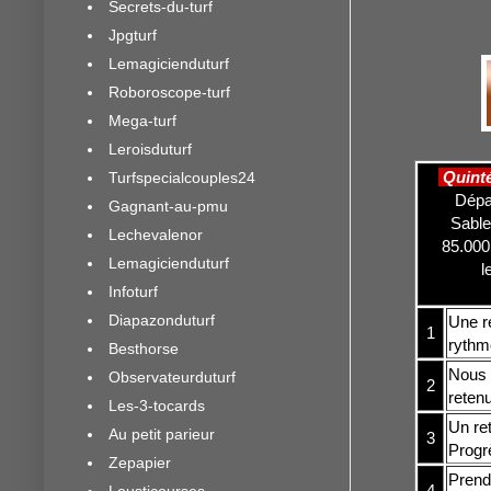
Secrets-du-turf
Jpgturf
Lemagicienduturf
Roboroscope-turf
Mega-turf
Leroisduturf
Quint
Turfspecialcouples24
Dépar
Gagnant-au-pmu
Sable
Lechevalenor
85.000
Lemagicienduturf
l
Infoturf
Diapazonduturf
Une ré
1
rythm
Besthorse
Nous 
Observateurduturf
2
reten
Les-3-tocards
Un ret
Au petit parieur
3
Progrè
Zepapier
Prend 
4
Lousticourses