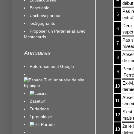
début 
Basefiable
Pas r
5
Unchevalparjour
entra
les3gagnants
Deux 
6
Proposer un Partenariat avec
supér
Mestocards
Pas s
7
niveau
Annuaires
Absen
8
de con
Referencement Google
Peauf
9
Ferré
Ex-M. 
10
derniè
Absent
11
Baseturf
son n
Turfadede
S’est 
12
1pronologic
mais n
2e le
13
déferr