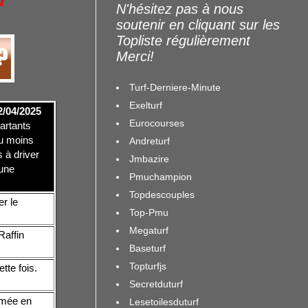
u
N'hésitez pas à nous
soutenir en cliquant sur les
Topliste régulièrement
Merci!
Turf-Derniere-Minute
Exelturf
2/04/2025
Eurocourses
Partants
au moins
Andreturf
 à driver
Jmbazire
'une
Pmuchampion
Topdescouples
r le
Top-Pmu
Megaturf
Raffin
Baseturf
Topturfjs
tte fois.
Secretduturf
rmée en
Lesetoilesduturf