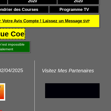
2020
2020
endrier des Courses
Programme TV
r Votre Avis Compte ! Laissez un Message
SVP
ef de réussite TQOQD 24 282.77 €
'est impossible
ialement
 02/04/2025
Visitez Mes Partenaires