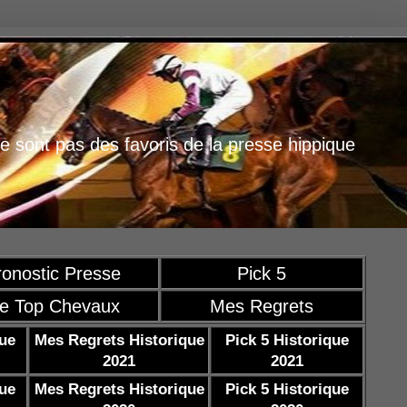
e sont pas des favoris de la presse hippique
ronostic Presse
Pick 5
e Top Chevaux
Mes Regrets
que
Mes Regrets Historique
Pick 5 Historique
2021
2021
que
Mes Regrets Historique
Pick 5 Historique