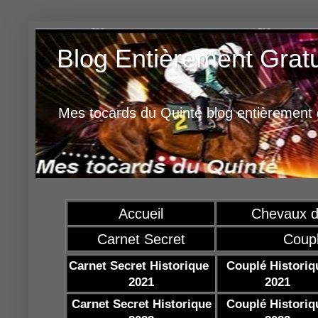
Blog Entièrement Grat
Mes tocards du Quinté blog entièrement g
Accueil
Chevaux d
Carnet Secret
Coup
Carnet Secret Historique
Couplé Historiq
2021
2021
Carnet Secret Historique
Couplé Historiq