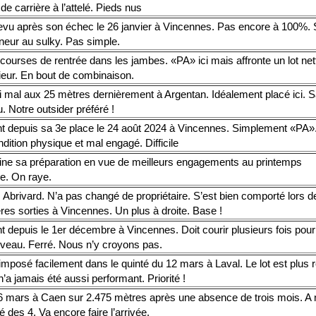
de carrière à l’attelé. Pieds nus
evu après son échec le 26 janvier à Vincennes. Pas encore à 100%.
îneur au sulky. Pas simple.
courses de rentrée dans les jambes. «PA» ici mais affronte un lot ne
ieur. En bout de combinaison.
i mal aux 25 mètres dernièrement à Argentan. Idéalement placé ici. S
. Notre outsider préféré !
t depuis sa 3e place le 24 août 2024 à Vincennes. Simplement «PA
dition physique et mal engagé. Difficile
ine sa préparation en vue de meilleurs engagements au printemps
e. On raye.
Abrivard. N’a pas changé de propriétaire. S’est bien comporté lors d
res sorties à Vincennes. Un plus à droite. Base !
 depuis le 1er décembre à Vincennes. Doit courir plusieurs fois pour
iveau. Ferré. Nous n’y croyons pas.
imposé facilement dans le quinté du 12 mars à Laval. Le lot est plus rel
’a jamais été aussi performant. Priorité !
 6 mars à Caen sur 2.475 mètres après une absence de trois mois. A
é des 4. Va encore faire l’arrivée.