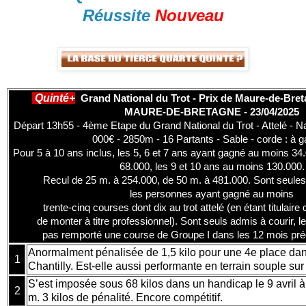
Réussite
Nouveau
Quinté+
Grand National du Trot - Prix de Maure-de-Breta
MAURE-DE-BRETAGNE - 23/04/2025
Départ 13h55 - 4ème Etape du Grand National du Trot - Attelé - Nat
000€ - 2850m - 16 Partants - Sable - corde : à 
Pour 5 à 10 ans inclus, les 5, 6 et 7 ans ayant gagné au moins 34
68.000, les 9 et 10 ans au moins 130.000.
Recul de 25 m. à 254.000, de 50 m. à 481.000. Sont seules
les personnes ayant gagné au moins
trente-cinq courses dont dix au trot attelé (en étant titulaire
de monter à titre professionnel). Sont seuls admis à courir, 
pas remporté une course de Groupe I dans les 12 mois pré
Anormalment pénalisée de 1,5 kilo pour une 4e place dan
1
Chantilly. Est-elle aussi performante en terrain souple sur
S’est imposée sous 68 kilos dans un handicap le 9 avril 
2
m. 3 kilos de pénalité. Encore compétitif.