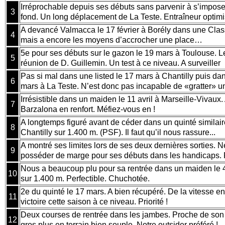
Irréprochable depuis ses débuts sans parvenir à s’impose
3
fond. Un long déplacement de La Teste. Entraîneur optimi
A devancé Valmacca le 17 février à Borély dans une Clas
4
mais a encore les moyens d’accrocher une place…
5e pour ses débuts sur le gazon le 19 mars à Toulouse. Le
5
réunion de D. Guillemin. Un test à ce niveau. A surveiller
Pas si mal dans une listed le 17 mars à Chantilly puis da
6
mars à La Teste. N’est donc pas incapable de «gratter» un
Irrésistible dans un maiden le 11 avril à Marseille-Vivaux
7
Barzalona en renfort. Méfiez-vous en !
A longtemps figuré avant de céder dans un quinté similair
8
Chantilly sur 1.400 m. (PSF). Il faut qu’il nous rassure...
A montré ses limites lors de ses deux dernières sorties. 
9
posséder de marge pour ses débuts dans les handicaps.
Nous a beaucoup plu pour sa rentrée dans un maiden le 4
10
sur 1.400 m. Perfectible. Chuchotée.
2e du quinté le 17 mars. A bien récupéré. De la vitesse e
11
victoire cette saison à ce niveau. Priorité !
Deux courses de rentrée dans les jambes. Proche de son 
12
gros plus en terrain bien souple. Notre outsider préféré !