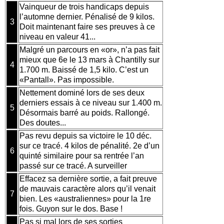
Vainqueur de trois handicaps depuis
l’automne dernier. Pénalisé de 9 kilos.
3
Doit maintenant faire ses preuves à ce
niveau en valeur 41...
Malgré un parcours en «or», n’a pas fait
mieux que 6e le 13 mars à Chantilly sur
4
1.700 m. Baissé de 1,5 kilo. C’est un
«Pantall». Pas impossible.
Nettement dominé lors de ses deux
derniers essais à ce niveau sur 1.400 m.
5
Désormais barré au poids. Rallongé.
Des doutes...
Pas revu depuis sa victoire le 10 déc.
sur ce tracé. 4 kilos de pénalité. 2e d’un
6
quinté similaire pour sa rentrée l’an
passé sur ce tracé. A surveiller
Effacez sa dernière sortie, a fait preuve
de mauvais caractère alors qu’il venait
7
bien. Les «australiennes» pour la 1re
fois. Guyon sur le dos. Base !
Pas si mal lors de ses sorties