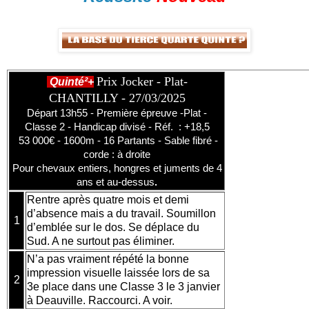
Prix Jocker - Plat-
Quinté²+
CHANTILLY - 27/03/2025
Départ 13h55 - Première épreuve -Plat -
Classe 2 - Handicap divisé - Réf. : +18,5
53 000€ - 1600m - 16 Partants - Sable fibré -
corde : à droite
Pour chevaux entiers, hongres et juments de 4
ans et au-dessus
.
Rentre après quatre mois et demi
d’absence mais a du travail. Soumillon
1
d’emblée sur le dos. Se déplace du
Sud. A ne surtout pas éliminer.
N’a pas vraiment répété la bonne
impression visuelle laissée lors de sa
2
3e place dans une Classe 3 le 3 janvier
à Deauville. Raccourci. A voir.