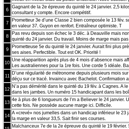
Gagnant de la 2e épreuve du quinté le 24 janvier. 2,5 kilo
6
consultant y compte. Encore compétitif.
Prometteur 3e d’une Classe 2 bien composée le 13 fév. su
7
en valeur 37. Guyon en renfort. Entraîneur optimiste. T
Pas revu depuis son échec le 3 déc. à Deauville mais non
8
quinté du 24 janvier. Du travail. Moins de marge mais pa
Prometteuse 5e du quinté le 24 janvier. Aurait fini plus p
9
ses aises. Perfectible. Tout est OK. Priorité !
Une réapparition après plus de 4 mois d’absence mais a
10
Les australiennes pour la 1re fois. Une corde 5 idéale. B
D’une régularité de métronome depuis plusieurs mois sur
11
déçu sur ce tracé. Invaincu avec Bachelot. Confirmation 
N’a pas démérité dans le quinté du 19 fév. à Cagnes. A 
12
dans les jambes. Un numéro 15 handicapant dans les b
4e à plus de 6 longueurs de I’m a Believer le 24 janvier. U
13
cette fois. Ne possède aucune marge ici. Difficile.
A «crevé» nos jumelles dans un handicap inférieur le 23 j
14
la marge en valeur 33,5. Sait finir ses courses.
Malchanceux 7e de la 2e épreuve du quinté le 19 février
15