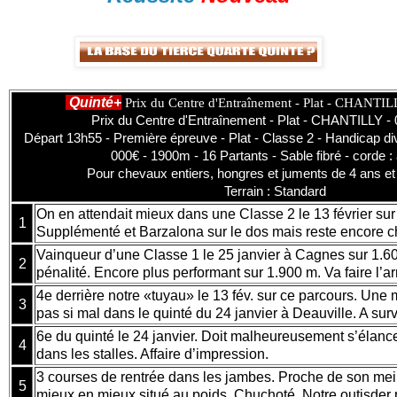
Quinté+
Prix du Centre d'Entraînement - Plat - CHANTIL
Prix du Centre d'Entraînement - Plat - CHANTILLY -
Départ 13h55 - Première épreuve - Plat - Classe 2 - Handicap div
000€ - 1900m - 16 Partants - Sable fibré - corde : 
Pour chevaux entiers, hongres et juments de 4 ans e
Terrain : Standard
On en attendait mieux dans une Classe 2 le 13 février sur 
1
Supplémenté et Barzalona sur le dos mais reste encore c
Vainqueur d’une Classe 1 le 25 janvier à Cagnes sur 1.60
2
pénalité. Encore plus performant sur 1.900 m. Va faire l’a
4e derrière notre «tuyau» le 13 fév. sur ce parcours. Une
3
pas si mal dans le quinté du 24 janvier à Deauville. A surve
6e du quinté le 24 janvier. Doit malheureusement s’élanc
4
dans les stalles. Affaire d’impression.
3 courses de rentrée dans les jambes. Proche de son mei
5
mieux en mieux situé au poids. Chuchoté. Notre outisder 