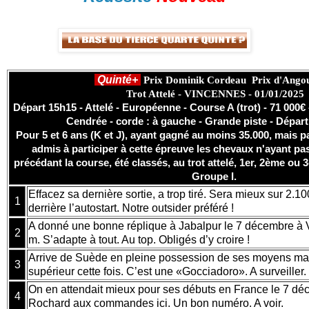
Quinté+
Prix Dominik Cordeau Prix d'Ango
Trot Attelé - VINCENNES - 01/01/2025
Départ 15h15 - Attelé - Européenne - Course A (trot) - 71 000€ 
Cendrée - corde : à gauche - Grande piste - Départ
Pour 5 et 6 ans (K et J), ayant gagné au moins 35.000, mais p
admis à participer à cette épreuve les chevaux n'ayant pa
précédant la course, été classés, au trot attelé, 1er, 2ème o
Groupe I.
Effacez sa dernière sortie, a trop tiré. Sera mieux sur 2.
1
derrière l’autostart. Notre outsider préféré !
A donné une bonne réplique à Jabalpur le 7 décembre à 
2
m. S’adapte à tout. Au top. Obligés d’y croire !
Arrive de Suède en pleine possession de ses moyens mais
3
supérieur cette fois. C’est une «Gocciadoro». A surveiller
On en attendait mieux pour ses débuts en France le 7 d
4
Rochard aux commandes ici. Un bon numéro. A voir.