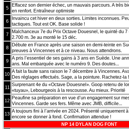
Effacez son dernier échec, un mauvais parcours. A très bi
5
en renfort. Entraîneur optimiste
Invaincu cet hiver en deux sorties. Limites inconnues. Pe
6
tactiques. Tout est OK. Base solide !
Malchanceux 7e du Prix Octave Douesnel, le quinté du 7
7
2.700 m. 3e au monté le 15 déc.
Débute en France après une saison en demi-teinte en Suè
8
preuves à Vincennes et à ce niveau. Nous attendrons.
A pris l’essentiel de ses gains à 3 ans en Suède. Une anné
9
ans. Mal embarquée avec le numéro 9. Des doutes...
A fait la faute sans raison le 7 décembre à Vincennes. Av
10
Des réglages effectués. Sage, a la pointure. Rachetez-la
Surprenant 4e du «Octave Douesnel». Goop retenu de lon
11
«tuyau», Lebourgeois à la rescousse. Au mieux. Priorité
Peaufine sa préparation en vue d’un engagement sur mesu
12
Vincennes. Garde ses fers. Même avec JMB, difficile...
A toujours fini à l’arrivée en 2024. Présenté uniquement à
13
encore se donner à fond. Confirmation attendue !
NP 14 DYLAN DOG FONT