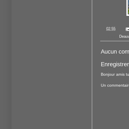
à
02:55
Libellés :
Deauv
Aucun com
Enregistre
Bonjour amis tu
Un commentaire f