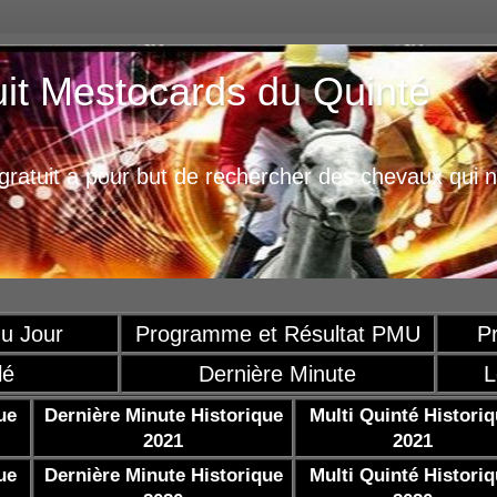
uit Mestocards du Quinté
ratuit a pour but de rechercher des chevaux qui n
u Jour
Programme et Résultat PMU
P
lé
Dernière Minute
L
ue
Dernière Minute Historique
Multi Quinté Histori
2021
2021
ue
Dernière Minute Historique
Multi Quinté Histori