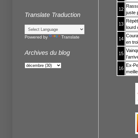
Rassur
12
juste
Translate Traduction
Répèt
13
lourd
Coura
Powered by
Translate
14
en tro
Vainqu
Archives du blog
15
l’arri
Ex-Pe
16
meille