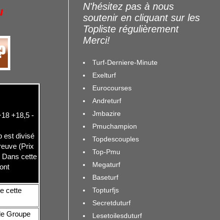
N'hésitez pas à nous
u
soutenir en cliquant sur les
Topliste régulièrement
Merci!
Turf-Derniere-Minute
Exelturf
Eurocourses
Andreturf
Jmbazire
+18 +18,5 -
Pmuchampion
 est divisé
Topdescouples
reuve (Prix
Top-Pmu
. Dans cette
Megaturf
ont
Baseturf
Topturfjs
e cette
Secretduturf
 de Groupe
Lesetoilesduturf