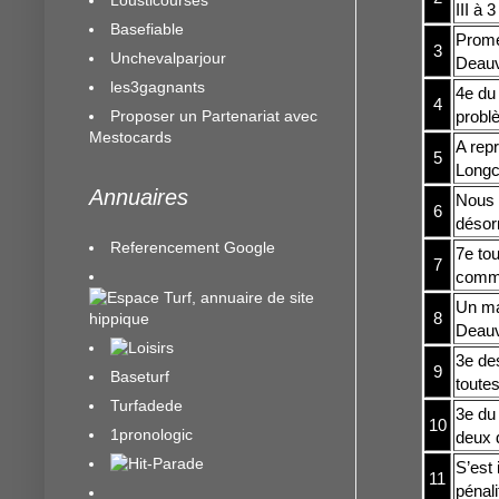
III à 
Basefiable
Promet
3
Unchevalparjour
Deauvi
les3gagnants
4e du
4
Proposer un Partenariat avec
probl
Mestocards
A repr
5
Longch
Annuaires
Nous a
6
désorm
Referencement Google
7e to
7
comme
Un ma
8
Deauvi
3e de
9
Baseturf
toutes
Turfadede
3e du
10
1pronologic
deux 
S’est
11
pénali