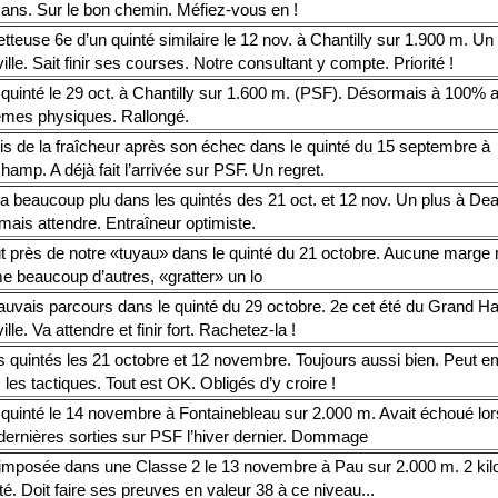
3 ans. Sur le bon chemin. Méfiez-vous en !
teuse 6e d’un quinté similaire le 12 nov. à Chantilly sur 1.900 m. Un
lle. Sait finir ses courses. Notre consultant y compte. Priorité !
 quinté le 29 oct. à Chantilly sur 1.600 m. (PSF). Désormais à 100% 
èmes physiques. Rallongé.
is de la fraîcheur après son échec dans le quinté du 15 septembre à
amp. A déjà fait l’arrivée sur PSF. Un regret.
 beaucoup plu dans les quintés des 21 oct. et 12 nov. Un plus à Deau
ais attendre. Entraîneur optimiste.
ut près de notre «tuyau» dans le quinté du 21 octobre. Aucune marge 
 beaucoup d’autres, «gratter» un lo
uvais parcours dans le quinté du 29 octobre. 2e cet été du Grand H
lle. Va attendre et finir fort. Rachetez-la !
s quintés les 21 octobre et 12 novembre. Toujours aussi bien. Peut e
 les tactiques. Tout est OK. Obligés d’y croire !
 quinté le 14 novembre à Fontainebleau sur 2.000 m. Avait échoué lo
dernières sorties sur PSF l’hiver dernier. Dommage
 imposée dans une Classe 2 le 13 novembre à Pau sur 2.000 m. 2 kil
té. Doit faire ses preuves en valeur 38 à ce niveau...