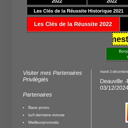
2022
2022
Les Clés de la Réussite Historique 2021
Les Clés de la Réussite 2022
5/10/2021 https://www.mestocards
Bonjour am
de mettre 
Visiter mes Partenaires
mardi 3 décembr
Privilègiés
Deauville 
03/12/202
Partenaires
Base-prono
turf-derniere-minute
Meilleurpronostic