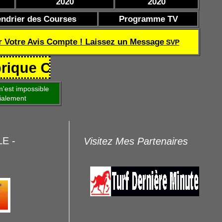
2020
2020
endrier des Courses
Programme TV
r Votre Avis Compte ! Laissez un Message
SVP
Coef de réussite TQOQD 24 282.77
'est impossible
ialement
LE -
Visitez Mes Partenaires