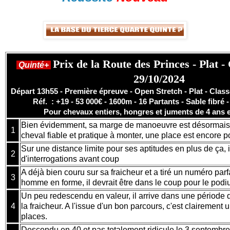
Prix de la Route des Princes - Pla
Quinté+
29/10/2024
Départ 13h55 - Première épreuve - Open Stretch - Plat - Classe
Réf. : +19 - 53 000€ - 1600m - 16 Partants - Sable fibré -
Pour chevaux entiers, hongres et juments de 4 ans 
Bien évidemment, sa marge de manoeuvre est désormais l
1
cheval fiable et pratique à monter, une place est encore p
Sur une distance limite pour ses aptitudes en plus de ça, 
2
d'interrogations avant coup
A déjà bien couru sur sa fraicheur et a tiré un numéro parf
3
homme en forme, il devrait être dans le coup pour le podi
Un peu redescendu en valeur, il arrive dans une période q
4
la fraicheur. A l'issue d'un bon parcours, c'est clairement
places.
Descendu en 40 et pas totalement ridicule le 3 septembre, 