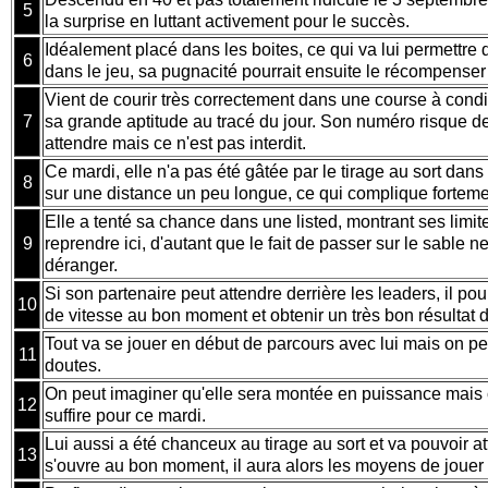
5
la surprise en luttant activement pour le succès.
Idéalement placé dans les boites, ce qui va lui permettre d
6
dans le jeu, sa pugnacité pourrait ensuite le récompenser
Vient de courir très correctement dans une course à condit
7
sa grande aptitude au tracé du jour. Son numéro risque de
attendre mais ce n'est pas interdit.
Ce mardi, elle n'a pas été gâtée par le tirage au sort dans 
8
sur une distance un peu longue, ce qui complique forteme
Elle a tenté sa chance dans une listed, montrant ses limites
9
reprendre ici, d'autant que le fait de passer sur le sable ne
déranger.
Si son partenaire peut attendre derrière les leaders, il pou
10
de vitesse au bon moment et obtenir un très bon résultat 
Tout va se jouer en début de parcours avec lui mais on p
11
doutes.
On peut imaginer qu'elle sera montée en puissance mais 
12
suffire pour ce mardi.
Lui aussi a été chanceux au tirage au sort et va pouvoir at
13
s'ouvre au bon moment, il aura alors les moyens de jouer u