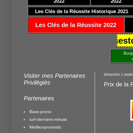
2022
2022
Les Clés de la Réussite Historique 2021
Les Clés de la Réussite 2022
/10/2021 https://www.mestocards
Bonjour am
de mettre 
Visiter mes Partenaires
dimanche 1 sept
Privilègiés
Prix de la
Partenaires
Base-prono
turf-derniere-minute
Meilleurpronostic