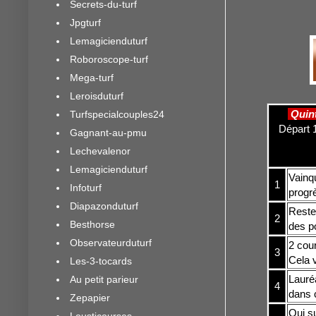
Secrets-du-turf
Jpgturf
Lemagicienduturf
Roboroscope-turf
Mega-turf
Leroisduturf
Quin
Turfspecialcouples24
Départ 1
Gagnant-au-pmu
Lechevalenor
Lemagicienduturf
Vainqu
1
Infoturf
progr
Diapazonduturf
Reste
2
Besthorse
des po
Observateurduturf
2 cou
3
Cela v
Les-3-tocards
Lauréa
Au petit parieur
4
dans c
Zepapier
Oui su
Lousticourses