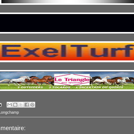
sLongchamp
mentaire: