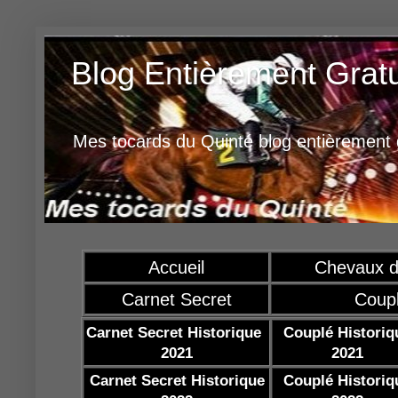
Blog Entièrement Grat
Mes tocards du Quinté blog entièrement g
Accueil
Chevaux d
Carnet Secret
Coup
Carnet Secret Historique
Couplé Historiq
2021
2021
Carnet Secret Historique
Couplé Historiq