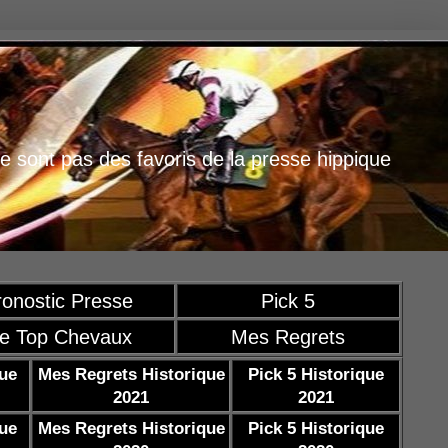
e sont pas des favoris de la presse hippique
ronostic Presse
Pick 5
e Top Chevaux
Mes Regrets
que
Mes Regrets Historique
Pick 5 Historique
2021
2021
que
Mes Regrets Historique
Pick 5 Historique