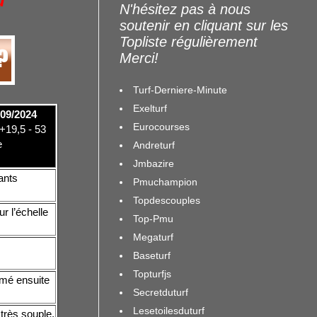
u
N'hésitez pas à nous
soutenir en cliquant sur les
Topliste régulièrement
Merci!
Turf-Derniere-Minute
Exelturf
09/2024
Eurocourses
+19,5 - 53
e
Andreturf
Jmbazire
ants
Pmuchampion
Topdescouples
r l’échelle
Top-Pmu
Megaturf
Baseturf
Topturfjs
irmé ensuite
Secretduturf
Lesetoilesduturf
très souple,