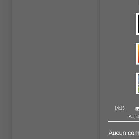
à
14:13
Libellés :
Pari
Aucun com