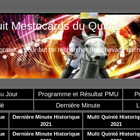
uit Mestocards du Quinté
ratuit a pour but de rechercher des chevaux qui n
u Jour
Programme et Résultat PMU
P
lé
Dernière Minute
L
ue
Dernière Minute Historique
Multi Quinté Histori
2021
2021
ue
Dernière Minute Historique
Multi Quinté Histori