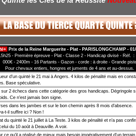
Quinté les Clés de la Réussite
Nouvea
té+
Prix de la Reine Marguerite - Plat - PARISLONGCHAMP - 01/
5h25 - Première épreuve - Plat - Classe 2 - Handicap divisé - Réf. : 
000€ - 2400m - 16 Partants - Gazon - corde : à droite - Grande pist
Pour chevaux entiers, hongres et juments de 4 ans et au-dessus.
eur d’un quinté le 21 mai à Angers. 4 kilos de pénalité mais en const
ès. Base spéculative.
 sur 2 échecs dans cette catégorie des gros handicaps. Dégringole su
ids. Ce n’est jamais bon signe.
rses dans les jambes et sur le bon chemin après 8 mois d’absence.
a-t-il suffire ici ? Non !
t du quinté le 21 juillet à La Teste. 3 kilos de pénalité et n’a pas conf
elui du 10 août à Deauville. A voir.
r ce qu’il a réalisé de mieux mais besoin impérativement d’un terrain 