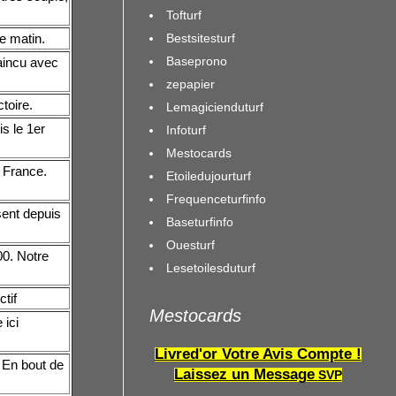
Tofturf
Bestsitesturf
le matin.
Baseprono
vaincu avec
zepapier
toire.
Lemagicienduturf
s le 1er
Infoturf
Mestocards
 France.
Etoiledujourturf
Frequenceturfinfo
sent depuis
Baseturfinfo
Ouesturf
00. Notre
Lesetoilesduturf
tif
Mestocards
ici
Livred'or Votre Avis Compte !
 En bout de
Laissez un Message
SVP