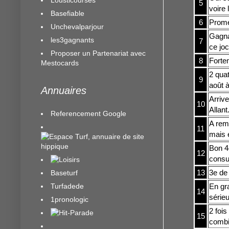
5
voire 
Basefiable
6
Promet
Unchevalparjour
Gagnan
les3gagnants
7
ce jo
Proposer un Partenariat avec
8
Fortem
Mestocards
2 quat
9
août à
Annuaires
Arriv
10
Allant
Referencement Google
A rem
11
mais e
Bon 4
12
consul
13
3e de 
Baseturf
Turfadede
En gr
14
sérieu
1pronologic
2 foi
15
combi