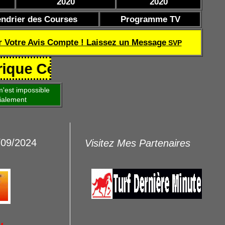
2020
2020
endrier des Courses
Programme TV
r Votre Avis Compte ! Laissez un Message
SVP
oef de réussite TQOQD 24 282.77 
'est impossible
ialement
/09/2024
Visitez Mes Partenaires