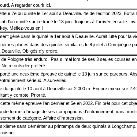
lourd. A regarder courir ici.
teur 7e du quinté le 1er août à Deauville. 4e de l’édition 2023. Extra 
t d’un quinté sur ce tracé le 13 juin. Toujours à l’arrivée ensuite. In
ckey. Méfiez-vous en !
ent gêné dans le quinté le 1er août à Deauville. Aurait lutté pour la vic
rièmes places dans des quintés similaires le 9 juillet à Compiègne pui
 Deauville. Obligés d’y croire.
e de Pologne très endurci. Pas si mal lors de ses 3 seules courses en
. Notre outsider préféré.
porté une deuxième épreuve de quinté le 13 juin sur ce parcours. Ab
ntraînement sérieux. A surveiller.
e du quinté le 10 août à Deauville sur 2.000 m. Encore mieux sur 2.4
tant y compte. Priorité.
cette même épreuve l’an dernier et 5e en 2022. Fin prêt pour cet objec
ande forme à l’image de ses compagnons d’entraînement mais monte 
sement de catégorie. Affaire d’impression.
s sixième sans démériter au printemps de deux quintés à Longchamp.
naison.