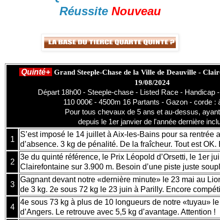
Réussite
Nouveau
Quinté+
Grand Steeple-Chase de la Ville de Deauville - Clair
19/08/2024
Départ 18h00 - Steeple-chase - Listed Race - Handicap 
110 000€ - 4500m 16 Partants - Gazon - corde : à
Pour tous chevaux de 5 ans et au-dessus, ayant
depuis le 1er janvier de l'année dernière incl
S’est imposé le 14 juillet à Aix-les-Bains pour sa rentrée
1
d’absence. 3 kg de pénalité. De la fraîcheur. Tout est OK.
3e du quinté référence, le Prix Léopold d’Orsetti, le 1er jui
2
Clairefontaine sur 3.900 m. Besoin d’une piste juste souple
Gagnant devant notre «dernière minute» le 23 mai au Lio
3
de 3 kg. 2e sous 72 kg le 23 juin à Parilly. Encore compétit
4e sous 73 kg à plus de 10 longueurs de notre «tuyau» le 2
4
d’Angers. Le retrouve avec 5,5 kg d’avantage. Attention !