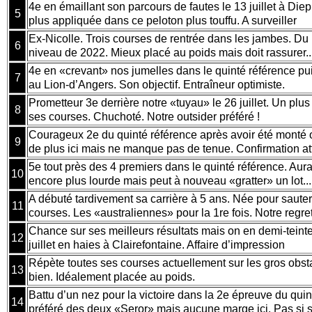
4e en émaillant son parcours de fautes le 13 juillet à Die
5
plus appliquée dans ce peloton plus touffu. A surveiller
Ex-Nicolle. Trois courses de rentrée dans les jambes. Du 
6
niveau de 2022. Mieux placé au poids mais doit rassurer..
4e en «crevant» nos jumelles dans le quinté référence puis
7
au Lion-d’Angers. Son objectif. Entraîneur optimiste.
Prometteur 3e derrière notre «tuyau» le 26 juillet. Un plus 
8
ses courses. Chuchoté. Notre outsider préféré !
Courageux 2e du quinté référence après avoir été monté 
9
de plus ici mais ne manque pas de tenue. Confirmation at
5e tout près des 4 premiers dans le quinté référence. Aura
10
encore plus lourde mais peut à nouveau «gratter» un lot...
A débuté tardivement sa carrière à 5 ans. Née pour sauter.
11
courses. Les «australiennes» pour la 1re fois. Notre regret
Chance sur ses meilleurs résultats mais on en demi-teint
12
juillet en haies à Clairefontaine. Affaire d’impression
Répète toutes ses courses actuellement sur les gros obst
13
bien. Idéalement placée au poids.
Battu d’un nez pour la victoire dans la 2e épreuve du quinté
14
préféré des deux «Seror» mais aucune marge ici. Pas si 