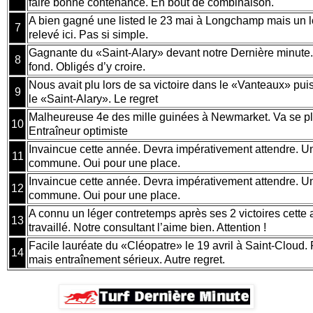
faire bonne contenance. En bout de combinaison.
A bien gagné une listed le 23 mai à Longchamp mais un 
7
relevé ici. Pas si simple.
Gagnante du «Saint-Alary» devant notre Dernière minute.
8
fond. Obligés d’y croire.
Nous avait plu lors de sa victoire dans le «Vanteaux» pu
9
le «Saint-Alary». Le regret
Malheureuse 4e des mille guinées à Newmarket. Va se pla
10
Entraîneur optimiste
Invaincue cette année. Devra impérativement attendre. U
11
commune. Oui pour une place.
Invaincue cette année. Devra impérativement attendre. U
12
commune. Oui pour une place.
A connu un léger contretemps après ses 2 victoires cette 
13
travaillé. Notre consultant l’aime bien. Attention !
Facile lauréate du «Cléopatre» le 19 avril à Saint-Cloud.
14
mais entraînement sérieux. Autre regret.