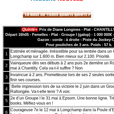
Quinté+
Prix de Diane Longines - Plat - CHANTILLY
Départ 16h05 - Femelles - Plat - Groupe I (galop) - 1 000 000€ 
Gazon - corde : à droite - Piste du Jockey-
Pour pouliches de 3 ans. Poids : 57 k.
Estimée et ménagée. Irrésistible pour sa rentrée dans un 
1
Longchamp sur 1.600 m. Bien mieux sur 2.100. Priorité.
Vainqueure dès ses débuts à 2 ans puis 2e derrière un Ro
2
mai à Chantilly. Cela va-t-il suffire ? Non
Invaincue à 2 ans. Prometteuse lors de ses 2 seules sorti
3
finir ses courses.
Belle impression lors de sa victoire le 2 juin dans un Gro
4
Rallongée. Va-t-elle tenir ? A voir.
2e d’un Groupe I le 31 mai à Epsom. Une bonne ligne. Tr
5
books. Méfiez-vous en !
Courageuse 7e le 12 mai à Longchamp dans la Poule d’E
6