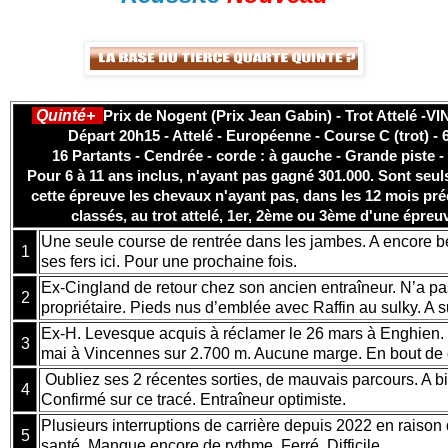
Quinté+
Prix de Nogent (Prix Jean Gabin) - Trot Attelé -V
Départ 20h15 - Attelé - Européenne - Course C (trot) -
16 Partants - Cendrée - corde : à gauche - Grande piste -
Pour 6 à 11 ans inclus, n'ayant pas gagné 301.000. Sont seul
cette épreuve les chevaux n'ayant pas, dans les 12 mois pré
classés, au trot attelé, 1er, 2ème ou 3ème d'une épreu
Une seule course de rentrée dans les jambes. A encore b
1
ses fers ici. Pour une prochaine fois.
Ex-Cingland de retour chez son ancien entraîneur. N’a p
2
propriétaire. Pieds nus d’emblée avec Raffin au sulky. A s
Ex-H. Levesque acquis à réclamer le 26 mars à Enghien.
3
mai à Vincennes sur 2.700 m. Aucune marge. En bout de
Oubliez ses 2 récentes sorties, de mauvais parcours. A bie
4
Confirmé sur ce tracé. Entraîneur optimiste.
Plusieurs interruptions de carrière depuis 2022 en raiso
5
santé. Manque encore de rythme. Ferré. Difficile.