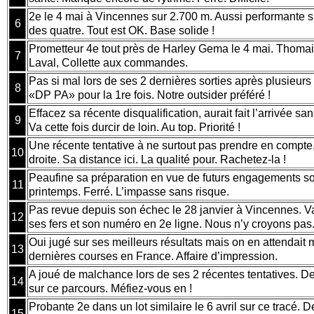
2e le 4 mai à Vincennes sur 2.700 m. Aussi performante s
6
des quatre. Tout est OK. Base solide !
Prometteur 4e tout près de Harley Gema le 4 mai. Thoma
7
Laval, Collette aux commandes.
Pas si mal lors de ses 2 dernières sorties après plusieur
8
«DP PA» pour la 1re fois. Notre outsider préféré !
Effacez sa récente disqualification, aurait fait l’arrivée san
9
Va cette fois durcir de loin. Au top. Priorité !
Une récente tentative à ne surtout pas prendre en compte
10
droite. Sa distance ici. La qualité pour. Rachetez-la !
Peaufine sa préparation en vue de futurs engagements so
11
printemps. Ferré. L’impasse sans risque.
Pas revue depuis son échec le 28 janvier à Vincennes. Va
12
ses fers et son numéro en 2e ligne. Nous n’y croyons pas
Oui jugé sur ses meilleurs résultats mais on en attendait 
13
dernières courses en France. Affaire d’impression.
A joué de malchance lors de ses 2 récentes tentatives. D
14
sur ce parcours. Méfiez-vous en !
Probante 2e dans un lot similaire le 6 avril sur ce tracé. 
15