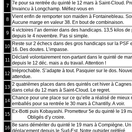
7e pour sa rentrée du quinté le 12 mars à Saint-Cloud. Pr
7
Invaincu à Longchamp. Méfiez-vous en
Vient enfin de remporter son maiden à Fontainebleau. So
8
Aucune marge en valeur 38. En bout de combinaison.
4 victoires l’an dernier dans des handicaps. 13,5 kilos de
9
depuis le 4 novembre. Pas si simple.
Reste sur 2 échecs dans des gros handicaps sur la PSF et
10
16. Des doutes. L’impasse.
Déclaré volontairement non-partant dans le quinté de mar
11
depuis le 12 déc. mais a du travail. Attention !
Irréprochable. S’adapte à tout. Pasquier sur le dos. Nouve
12
attendue.
2 quatrièmes places dans des quintés cet hiver à Cagnes
13
dans celui du 12 mars à Saint-Cloud. Le regret.
Chance pour une place sur ce qu’elle a réalisé de mieux
14
emballés pour sa rentrée le 30 mars à Chantilly. A voir.
Ex-Botti puis Kobayashi. Prometteur 5e du quinté le 
15
Obligés d’y croire.
8e sans démériter du quinté le 19 mars à Compiègne. U
16
déplacement depuis le Sud-Est. Notre outsider préféré