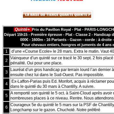
Quinté+
Prix du Pavillon Royal - Plat - PARIS-LONGC
Départ 15h15 - Première épreuve - Plat - Classe 2 - Handicap di
000€ - 1600m - 16 Partants - Gazon - corde : à droite 
Pour chevaux entiers, hongres et juments de 4 ans 
1
d’une «Course Ecole» le 28 mars. Extra le matin. Vaut 40
Vainqueur d’un quinté sur ce tracé le 30 sept. 2 fois placé
2
pénalité. Oui pour une place.
Lauréat d’un gros handicap par terrain lourd l’an dernier à
3
ensuite chez lui dans le Sud-Ouest. Pas impossible.
Ex-Laffon-Parias puis Ed. Monfort, acquis à réclamer pou
4
dans le quinté du 30 mars à Chantilly. A suivre.
A remporté son quinté le 5 oct. à Saint-Cloud après avoi
5
nombreuses places à ce niveau. Rentre. Nous attendrons
Courageux 5e du quinté le 5 mars sur la PSF de Chantilly
6
Longchamp sur le gazon. Chuchoté. Notre préféré