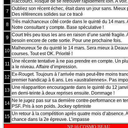
Raccourci. Risque de se retrouver rapidement loin. A voir.
Oubliez son récent échec, était dans un jour sans. Mieux 
7
Des références solides sur ce tracé
Très malchanceux côté corde dans le quinté du 14 mars. A 
8
Notre consultant y compte. Base spéculative !
Court très peu tous les ans en raison d’une santé fragile.
9
besoin encore de cette sortie. Pour une prochaine fois.
Malheureux 5e du quinté le 14 mars. Sera mieux à Deauvill
10
courses. Tout est OK. Priorité !
Une récente tentative à ne pas prendre en compte. Un plu
11
a le niveau. Affaire d’impression.
Ex-Rouget. Toujours à l’arrivée mais peut-être moins tranc
12
premier handicap à 6 ans. Les «australiennes». Pas imp
Une réapparition encouragante dans le quinté du 12 janvi
13
en demi-teinte à deux reprises ensuite. Dommage !
Ne le jugez pas sur sa dernière contre-performance en terr
14
PSF. Pris à son poids. Jockey optimiste
Un retour à la compétition après quatre mois d’absence. A
15
chance dans la 2e épreuve. L’impasse
NP 16 COSMO BEAU