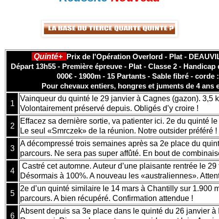
Quinté+
Prix de l'Opération Overlord - Plat - DEAUVI
Départ 13h55 - Première épreuve - Plat - Classe 2 - Handicap d
000€ - 1900m - 15 Partants - Sable fibré - corde :
Pour chevaux entiers, hongres et juments de 4 ans 
Vainqueur du quinté le 29 janvier à Cagnes (gazon). 3,5 ki
1
Volontairement préservé depuis. Obligés d’y croire !
Effacez sa dernière sortie, va patienter ici. 2e du quinté le
2
Le seul «Smrczek» de la réunion. Notre outsider préféré !
A décompressé trois semaines après sa 2e place du quinté 
3
parcours. Ne sera pas super affûté. En bout de combinai
Castré cet automne. Auteur d’une plaisante rentrée le 29 f
4
Désormais à 100%. A nouveau les «australiennes». Attent
2e d’un quinté similaire le 14 mars à Chantilly sur 1.900
5
parcours. A bien récupéré. Confirmation attendue !
Absent depuis sa 3e place dans le quinté du 26 janvier à 
6