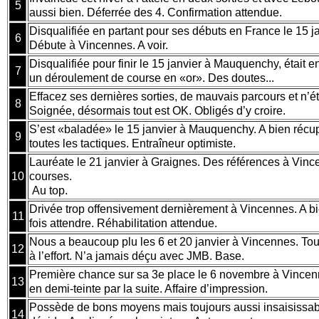
5
aussi bien. Déferrée des 4. Confirmation attendue.
Disqualifiée en partant pour ses débuts en France le 15 
6
Débute à Vincennes. A voir.
Disqualifiée pour finir le 15 janvier à Mauquenchy, était e
7
un déroulement de course en «or». Des doutes...
Effacez ses dernières sorties, de mauvais parcours et n’é
8
Soignée, désormais tout est OK. Obligés d’y croire.
S’est «baladée» le 15 janvier à Mauquenchy. A bien récu
9
toutes les tactiques. Entraîneur optimiste.
Lauréate le 21 janvier à Graignes. Des références à Vince
10
courses.
Au top.
Drivée trop offensivement dernièrement à Vincennes. A bie
11
fois attendre. Réhabilitation attendue.
Nous a beaucoup plu les 6 et 20 janvier à Vincennes. Tou
12
à l’effort. N’a jamais déçu avec JMB. Base.
Première chance sur sa 3e place le 6 novembre à Vincen
13
en demi-teinte par la suite. Affaire d’impression.
Possède de bons moyens mais toujours aussi insaisissable
14