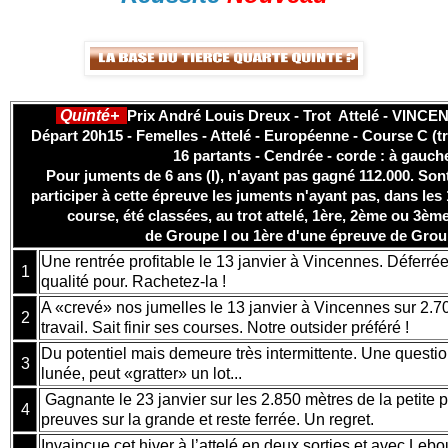
Quinté+
Prix André Louis Dreux - Trot Attelé - VINCE
Départ 20h15 - Femelles - Attelé - Européenne - Course C (tr
16 partants - Cendrée - corde : à gauch
Pour juments de 6 ans (I), n'ayant pas gagné 112.000. Son
participer à cette épreuve les juments n'ayant pas, dans les
course, été classées, au trot attelé, 1ère, 2ème ou 3è
de Groupe I ou 1ère d'une épreuve de Group
Une rentrée profitable le 13 janvier à Vincennes. Déferrée 
1
qualité pour. Rachetez-la !
A «crevé» nos jumelles le 13 janvier à Vincennes sur 2.
2
travail. Sait finir ses courses. Notre outsider préféré !
Du potentiel mais demeure très intermittente. Une questio
3
lunée, peut «gratter» un lot...
Gagnante le 23 janvier sur les 2.850 mètres de la petite pi
4
preuves sur la grande et reste ferrée. Un regret.
Invaincue cet hiver à l’attelé en deux sorties et avec Leb