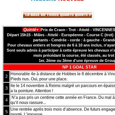
Quinté+
Prix de Craon - Trot - Attelé - VINCENNES
Départ 15h15 - Mâles - Attelé - Européenne - Course C (trot) 
partants - Cendrée - corde : à gauche - Grand
Pour chevaux entiers et hongres de 6 à 10 ans inclus, n'aya
Sont seuls admis à participer à cette épreuve les chevaux n'
mois précédant la course, été classés, au trot 
1er, 2ème ou 3ème d'une épreuve de Group
NP 1 GOAL STAR
Honorable 4e à distance de Hobbes le 8 décembre à Vin
2
Pieds nus. Oui, pour une place.
4e le 14 novembre à Reims malgré un parcours en épais
3
a la pointure. Attention !
N’a pas pris un centime cette année en France. Du mal à se
4
qu’il nous rassure...
Une rentrée après trois mois d’absence. De futurs engage
5
monté. L’impasse.