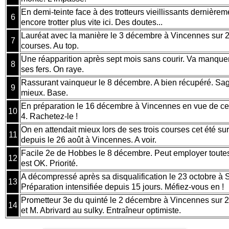
En demi-teinte face à des trotteurs vieillissants dernière
6
encore trotter plus vite ici. Des doutes...
Lauréat avec la manière le 3 décembre à Vincennes sur 2.
7
courses. Au top.
Une réapparition après sept mois sans courir. Va manque
8
ses fers. On raye.
Rassurant vainqueur le 8 décembre. A bien récupéré. Sag
9
mieux. Base.
En préparation le 16 décembre à Vincennes en vue de cet 
10
4. Rachetez-le !
On en attendait mieux lors de ses trois courses cet été sur
11
depuis le 26 août à Vincennes. A voir.
Facile 2e de Hobbes le 8 décembre. Peut employer toutes 
12
est OK. Priorité.
A décompressé après sa disqualification le 23 octobre à 
13
Préparation intensifiée depuis 15 jours. Méfiez-vous en !
Prometteur 3e du quinté le 2 décembre à Vincennes sur 2
14
et M. Abrivard au sulky. Entraîneur optimiste.