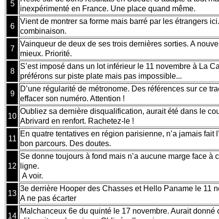
5
inexpérimenté en France. Une place quand même.
Vient de montrer sa forme mais barré par les étrangers ici
6
combinaison.
Vainqueur de deux de ses trois dernières sorties. A nouve
7
mieux. Priorité.
S’est imposé dans un lot inférieur le 11 novembre à La C
8
préférons sur piste plate mais pas impossible...
D’une régularité de métronome. Des références sur ce trac
9
effacer son numéro. Attention !
Oubliez sa dernière disqualification, aurait été dans le co
10
Abrivard en renfort. Rachetez-le !
En quatre tentatives en région parisienne, n’a jamais fait 
11
bon parcours. Des doutes.
Se donne toujours à fond mais n’a aucune marge face à 
12
ligne.
A voir.
3e derrière Hooper des Chasses et Hello Paname le 11 n
13
A ne pas écarter
Malchanceux 6e du quinté le 17 novembre. Aurait donné
14