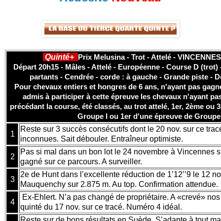
Quinté+
Prix Melusina - Trot - Attelé - VINCENNES
Départ 20h15 - Mâles - Attelé - Européenne - Course D (trot) 
partants - Cendrée - corde : à gauche - Grande piste - D
Pour chevaux entiers et hongres de 6 ans, n'ayant pas gagn
admis à participer à cette épreuve les chevaux n'ayant pa
précédant la course, été classés, au trot attelé, 1er, 2ème o
Groupe I ou 1er d'une épreuve de Groupe 
Reste sur 3 succès consécutifs dont le 20 nov. sur ce trac
1
inconnues. Sait débouler. Entraîneur optimiste.
Pas si mal dans un bon lot le 24 novembre à Vincennes s
2
gagné sur ce parcours. A surveiller.
2e de Hunt dans l’excellente réduction de 1’12’’9 le 12 
3
Mauquenchy sur 2.875 m. Au top. Confirmation attendue.
Ex-Ehlert. N’a pas changé de propriétaire. A «crevé» nos
4
quinté du 17 nov. sur ce tracé. Numéro 4 idéal.
Reste sur de bons résultats en Suède. S’adapte à tout mai