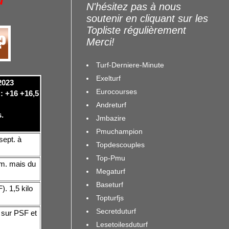
u
N'hésitez pas à nous
soutenir en cliquant sur les
Topliste régulièrement
Merci!
Turf-Derniere-Minute
Exelturf
2023
Eurocourses
 : +16 +16,5
Andreturf
.
Jmbazire
Pmuchampion
sept. à
Topdescouples
Top-Pmu
 m. mais du
Megaturf
Baseturf
. 1,5 kilo
Topturfjs
Secretduturf
 sur PSF et
Lesetoilesduturf