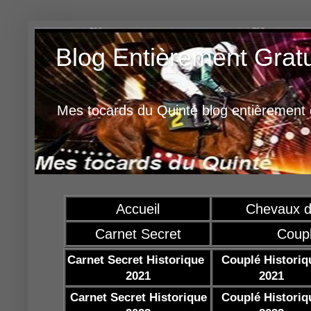
Blog Entièrement Grat
Mes tocards du Quinté blog entièrement g
Accueil
Chevaux d
Carnet Secret
Coup
Carnet Secret Historique
Couplé Historiq
2021
2021
Carnet Secret Historique
Couplé Historiq