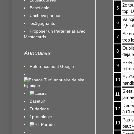
2e tou
Basefiable
5
top. U
Unchevalparjour
Vainq
6
les3gagnants
2,5 k
Proposer un Partenariat avec
Se do
7
Mestocards
trop l
Oubli
8
Annuaires
déjà 
Ex-Ro
9
Referencement Google
retrou
Ex-Gr
10
handi
S’est 
11
jamai
Baseturf
Déceva
12
Turfadede
à Chol
1pronologic
Pas si
13
peut «