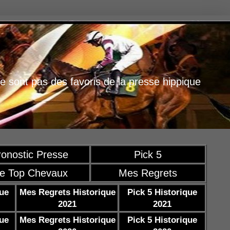
e sont pas des favoris de la presse hippique
ronostic Presse
Pick 5
e Top Chevaux
Mes Regrets
que
Mes Regrets Historique
Pick 5 Historique
2021
2021
que
Mes Regrets Historique
Pick 5 Historique