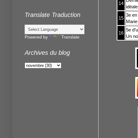
Derniè
14
idéale
Translate Traduction
3e en 
15
Marie 
5e d’u
16
Un no
Powered by
Translate
Archives du blog