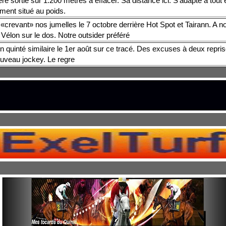
re sortie sur 1.200 mètres à effacer. Sa distance ici. S’adapte à tout 
ment situé au poids.
«crevant» nos jumelles le 7 octobre derrière Hot Spot et Tairann. A 
Vélon sur le dos. Notre outsider préféré
n quinté similaire le 1er août sur ce tracé. Des excuses à deux repris
uveau jockey. Le regre