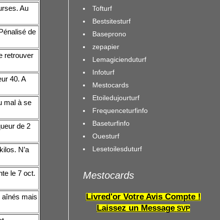
ourses. Au
Tofturf
Bestsitesturf
Pénalisé de
Baseprono
zepapier
e retrouver
Lemagicienduturf
Infoturf
ur 40. A
Mestocards
Etoiledujourturf
u mal à se
Frequenceturfinfo
Baseturfinfo
queur de 2
Ouesturf
Lesetoilesduturf
ilos. N’a
e le 7 oct.
Mestocards
Livred'or Votre Avis Compte !
s aînés mais
Laissez un Message
SVP