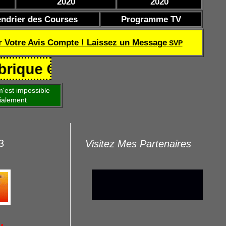
2020
2020
endrier des Courses
Programme TV
r Votre Avis Compte ! Laissez un Message
SVP
Coef de réussite TQOQD 24 282.7
'est impossible
ialement
3
Visitez Mes Partenaires