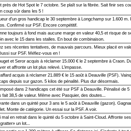
t près de Hot Spot le 7 octobre. Se plaît sur la fibrée. Sait finir ses c
n coup sûr dans les 5 !
ueur d’un gros handicap le 30 septembre à Longchamp sur 1.600 m. 
ilos. Confirmé sur PSF. Encore compétitif.
nne toujours à fond mais aucune marge en valeur 40,5 et risque de s
oin avec le 15 dans les stalles. En bout de combinaison.
ez ses récentes tentatives, de mauvais parcours. Mieux placé en vale
réussi sur PSF. Méfiez-vous en !
uget et Seror acquis à réclamer 15.000 € le 2 septembre à Craon. D
ver et affronte un lot plus relevé. L’impasse.
affard acquis à réclamer 21.889 € le 15 août à Deauville (PSF). Vain
caps depuis sur gazon. 5 kilos de pénalité. Plus dur désormais.
imposé dans 2 handicaps cet été sur PSF à Deauville. Pénalisé de 5 k
s fait 38,5 de valeur. Même avec Pasquier, des doutes...
nte dans un quinté pour 3 ans le 5 août à Deauville (gazon). Gagnant
et. Monte de catégorie. Un essai sur la PSF. A voir.
 mal en retrait dans le quinté du 5 octobre à Saint-Cloud. Affronte se
gratter» un lot...