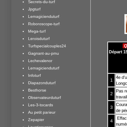
Secrets-du-turf
Jpgturf
Lemagicienduturf
Roboroscope-turf
Mega-turf
Leroisduturf
Q
Turfspecialcouples24
Départ 15
Gagnant-au-pmu
Lechevalenor
Lemagicienduturf
Infoturf
4e d’u
1
Diapazonduturf
Longc
Besthorse
Pas re
2
travai
Observateurduturf
Courag
Les-3-tocards
3
de pé
Au petit parieur
Effac
Zepapier
4
numéro
Lousticourses