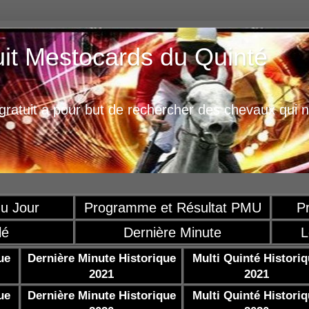
uit Mestocards du Quinté
ratuit a pour but de rechercher des chevaux qui n
u Jour
Programme et Résultat PMU
P
lé
Dernière Minute
L
ue
Dernière Minute Historique
Multi Quinté Histori
2021
2021
ue
Dernière Minute Historique
Multi Quinté Histori