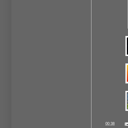
à
00:38