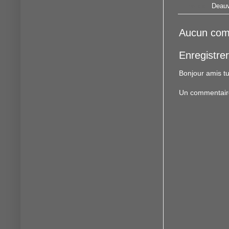
Libellés :
Deauv
Aucun com
Enregistre
Bonjour amis tu
Un commentaire f