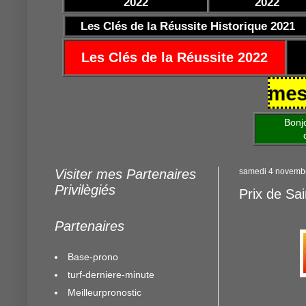
2022
2022
Les Clés de la Réussite Historique 2021
Les Clés de la Réussite 2022
25/10/2021 https://www.mestocard
Bonjour am
de mettre 
Visiter mes Partenaires
samedi 4 novemb
Privilègiés
Prix de Sa
Partenaires
Base-prono
turf-derniere-minute
Meilleurpronostic