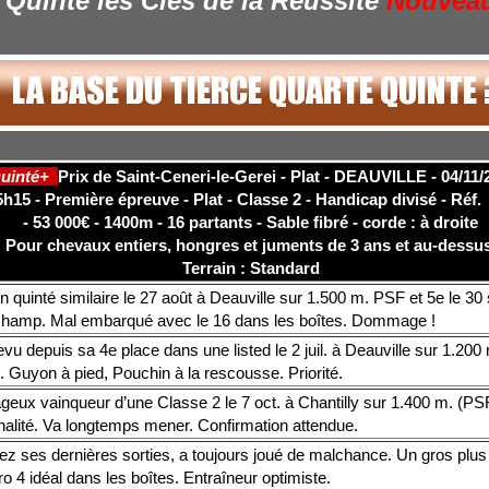
Quinté les Clés de la Réussite
Nouvea
uinté+
Prix de Saint-Ceneri-le-Gerei - Plat - DEAUVILLE - 04/11/
h15 - Première épreuve - Plat - Classe 2 - Handicap divisé - Réf.
- 53 000€ - 1400m - 16 partants - Sable fibré - corde : à droite
Pour chevaux entiers, hongres et juments de 3 ans et au-dessus
Terrain : Standard
n quinté similaire le 27 août à Deauville sur 1.500 m. PSF et 5e le 30 
hamp. Mal embarqué avec le 16 dans les boîtes. Dommage !
vu depuis sa 4e place dans une listed le 2 juil. à Deauville sur 1.200
l. Guyon à pied, Pouchin à la rescousse. Priorité.
eux vainqueur d’une Classe 2 le 7 oct. à Chantilly sur 1.400 m. (PSF)
nalité. Va longtemps mener. Confirmation attendue.
ez ses dernières sorties, a toujours joué de malchance. Un gros plus
 4 idéal dans les boîtes. Entraîneur optimiste.