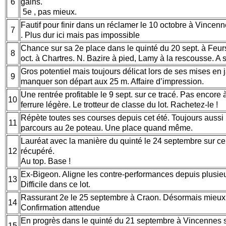
6
gains.
5e , pas mieux.
Fautif pour finir dans un réclamer le 10 octobre à Vincenn
7
. Plus dur ici mais pas impossible
Chance sur sa 2e place dans le quinté du 20 sept. à Feurs
8
oct. à Chartres. N. Bazire à pied, Lamy à la rescousse. A s
Gros potentiel mais toujours délicat lors de ses mises e
9
manquer son départ aux 25 m. Affaire d’impression.
Une rentrée profitable le 9 sept. sur ce tracé. Pas encor
10
ferrure légère. Le trotteur de classe du lot. Rachetez-le !
Répète toutes ses courses depuis cet été. Toujours aussi
11
parcours au 2e poteau. Une place quand même.
Lauréat avec la manière du quinté le 24 septembre sur ce 
12
récupéré.
Au top. Base !
Ex-Bigeon. Aligne les contre-performances depuis plusieur
13
Difficile dans ce lot.
Rassurant 2e le 25 septembre à Craon. Désormais mieux 
14
Confirmation attendue
En progrès dans le quinté du 21 septembre à Vincennes s
15