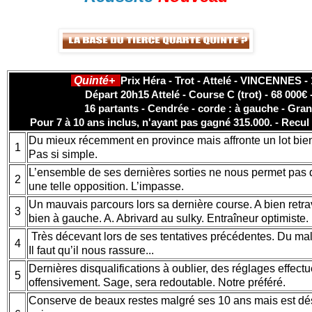
Quinté+
Prix Héra - Trot - Attelé - VINCENNES -
Départ 20h15 Attelé - Course C (trot) - 68 000€
16 partants - Cendrée - corde : à gauche - Gran
Pour 7 à 10 ans inclus, n'ayant pas gagné 315.000. - Recul 
Du mieux récemment en province mais affronte un lot bien 
1
Pas si simple.
L’ensemble de ses dernières sorties ne nous permet pas de
2
une telle opposition. L’impasse.
Un mauvais parcours lors sa dernière course. A bien retra
3
bien à gauche. A. Abrivard au sulky. Entraîneur optimiste.
Très décevant lors de ses tentatives précédentes. Du mal 
4
Il faut qu’il nous rassure...
Dernières disqualifications à oublier, des réglages effectu
5
offensivement. Sage, sera redoutable. Notre préféré.
Conserve de beaux restes malgré ses 10 ans mais est d