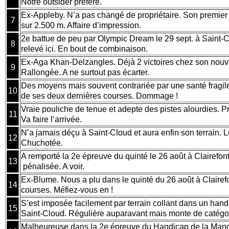
Notre outsider préféré.
Ex-Appleby. N’a pas changé de propriétaire. Son premier
7
sur 2.500 m. Affaire d’impression.
2e battue de peu par Olympic Dream le 29 sept. à Saint-C
8
relevé ici. En bout de combinaison.
Ex-Aga Khan-Delzangles. Déjà 2 victoires chez son nouve
9
Rallongée. A ne surtout pas écarter.
Des moyens mais souvent contrariée par une santé fragile
10
de ses deux dernières courses. Dommage !
Vraie pouliche de tenue et adepte des pistes alourdies. Pr
11
Va faire l’arrivée.
N’a jamais déçu à Saint-Cloud et aura enfin son terrain. Le
12
Chuchotée.
A remporté la 2e épreuve du quinté le 26 août à Clairefo
13
pénalisée. A voir.
Ex-Blume. Nous a plu dans le quinté du 26 août à Clairefon
14
courses. Méfiez-vous en !
S’est imposée facilement par terrain collant dans un handi
15
Saint-Cloud. Régulière auparavant mais monte de catégor
Malheureuse dans la 2e épreuve du Handicap de la Man