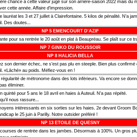
ère chance à cette valeur jugé sur son arrière-saison 2022 mais du m
ver cette année. Affaire d’impression.
 lauréat les 3 et 27 juillet à Clairefontaine. 5 kilos de pénalité. N’a ja
il. Des doutes...
NP 5 EMENCOURT D'AZIF
te pour sa rentrée le 20 août en plat à Beaupréau. Se plaît sur ce t
NP 7 GINKO DU ROUSSOIR
NP 8 HALICIA BELLA
z son dernier échec, ne s’est pas plu en steeple. Bien plus confirmé 
il. «Lâché» au poids. Méfiez-vous en !
 régularité de métronome dans des lots inférieurs. Va encore se donn
pas éliminer.
n quinté pour 5 ans le 18 avril en haies à Auteuil. N’a pas répété.
t qu’il nous rassure...
oyens intéressants en six sorties sur les haies. 2e devant Groom B
ndicap le 25 juin à Parilly. Notre outsider préféré !
NP 13 ETOILE DE QUESNY
courses de rentrée dans les jambes. Désormais à 100%. Un gros plus