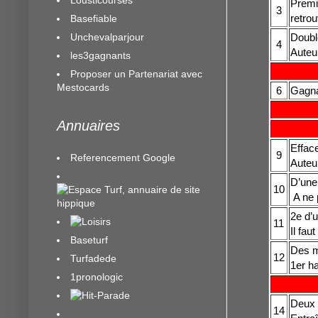
Premi
3
retrou
Basefiable
Unchevalparjour
Double
4
Auteu
les3gagnants
Proposer un Partenariat avec
Mestocards
6
Gagnan
Annuaires
Efface
9
Referencement Google
Auteu
D’une
10
A ne 
2e d’u
11
Il fau
Baseturf
Des m
12
Turfadede
1er ha
1pronologic
Deux 
14