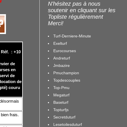
u
N'hésitez pas à nous
soutenir en cliquant sur les
Topliste régulièrement
Merci!
Turf-Derniere-Minute
Exelturf
Eurocourses
 Réf. : +10
Andreturf
nvier de
Jmbazire
ourses en
Pmuchampion
servi de
Topdescouples
llocation de
epté) couru
Top-Pmu
Megaturf
e désormais
Baseturf
Topturfjs
bien frais.
Secretduturf
Lesetoilesduturf