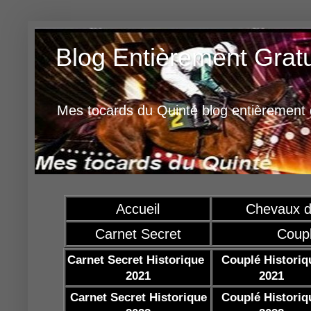
Blog Entièrement Grat
Mes tocards du Quinté blog entièrement g
Accueil
Chevaux d
Carnet Secret
Coup
Carnet Secret Historique
Couplé Historiq
2021
2021
Carnet Secret Historique
Couplé Historiq