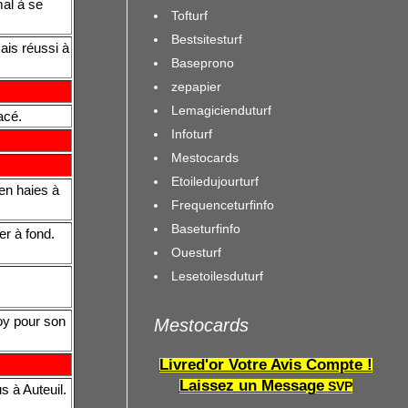
al à se
Tofturf
Bestsitesturf
mais réussi à
Baseprono
zepapier
Lemagicienduturf
racé.
Infoturf
Mestocards
Etoiledujourturf
en haies à
Frequenceturfinfo
Baseturfinfo
er à fond.
Ouesturf
Lesetoilesduturf
oy pour son
Mestocards
Livred'or Votre Avis Compte !
Laissez un Message
SVP
 à Auteuil.