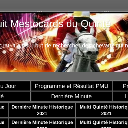
uit Mestocards du Quinté
ratuit a pour but de rechercher des chevaux qui n
u Jour
Programme et Résultat PMU
P
lé
Dernière Minute
L
ue
Dernière Minute Historique
Multi Quinté Histori
2021
2021
ue
Dernière Minute Historique
Multi Quinté Histori