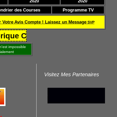
2020
2020
endrier des Courses
Programme TV
r Votre Avis Compte ! Laissez un Message
SVP
Coef de réussite TQOQD 24 282.77
'est impossible
ialement
Visitez Mes Partenaires