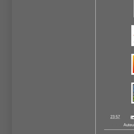
à
23:57
Libellés :
Auteui