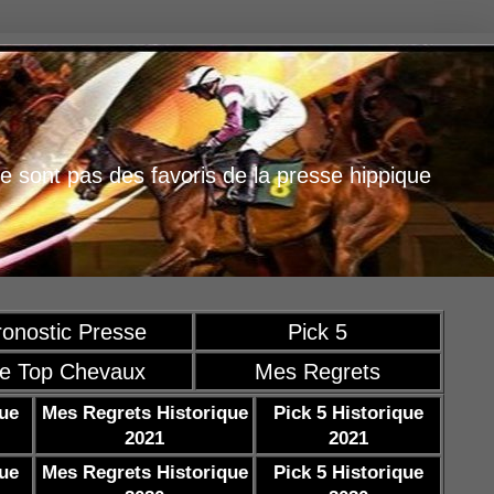
e sont pas des favoris de la presse hippique
ronostic Presse
Pick 5
e Top Chevaux
Mes Regrets
que
Mes Regrets Historique
Pick 5 Historique
2021
2021
que
Mes Regrets Historique
Pick 5 Historique