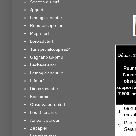
Secrets-du-turf
Jpgturf
Lemagicienduturf
Roboroscope-turf
Mega-turf
Leroisduturf
Turfspecialcouples24
Départ 1
Gagnant-au-pmu
Lechevalenor
Pour 
Lemagicienduturf
l'anné
Infoturf
obsta
support à
Diapazonduturf
7.500, s
Besthorse
Observateurduturf
6e d’u
1
Les-3-tocards
en va
Au petit parieur
Pas re
2
Zepapier
Sera 
Lousticourses