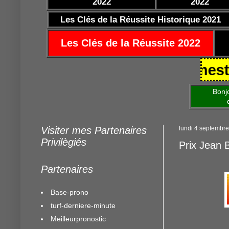
2022
2022
Les Clés de la Réussite Historique 2021
Les Clés de la Réussite 2022
5/10/2021 https://www.mestocards
Bonjour am
de mettre 
Visiter mes Partenaires
lundi 4 septembr
Privilègiés
Prix Jean 
Partenaires
Base-prono
turf-derniere-minute
Meilleurpronostic