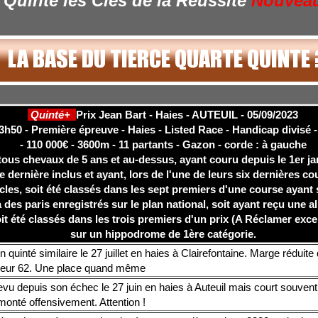
Quinté les Clés de la Réussite
Nouvea
Quinté+
Prix Jean Bart - Haies - AUTEUIL - 05/09/2023
3h50 - Première épreuve - Haies - Listed Race - Handicap divisé -
- 110 000€ - 3600m - 11 partants - Gazon - corde : à gauche
tous chevaux de 5 ans et au-dessus, ayant couru depuis le 1er ja
e dernière inclus et ayant, lors de l'une de leurs six dernières c
cles, soit été classés dans les sept premiers d'une course ayant 
 des paris enregistrés sur le plan national, soit ayant reçu une a
oit été classés dans les trois premiers d'un prix (A Réclamer exc
sur un hippodrome de 1ère catégorie.
n quinté similaire le 27 juillet en haies à Clairefontaine. Marge réduit
leur 62. Une place quand même
vu depuis son échec le 27 juin en haies à Auteuil mais court souvent 
monté offensivement. Attention !