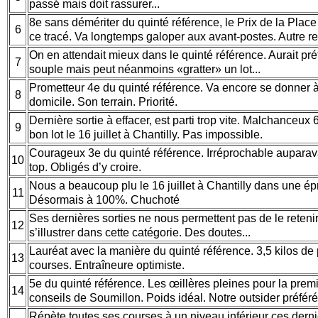
passé mais doit rassurer...
8e sans démériter du quinté référence, le Prix de la Place M
6
ce tracé. Va longtemps galoper aux avant-postes. Autre r
On en attendait mieux dans le quinté référence. Aurait pré
7
souple mais peut néanmoins «gratter» un lot...
Prometteur 4e du quinté référence. Va encore se donner à
8
domicile. Son terrain. Priorité.
Dernière sortie à effacer, est parti trop vite. Malchanceu
9
bon lot le 16 juillet à Chantilly. Pas impossible.
Courageux 3e du quinté référence. Irréprochable auparava
10
top. Obligés d’y croire.
Nous a beaucoup plu le 16 juillet à Chantilly dans une ép
11
Désormais à 100%. Chuchoté
Ses dernières sorties ne nous permettent pas de le retenir
12
s’illustrer dans cette catégorie. Des doutes...
Lauréat avec la manière du quinté référence. 3,5 kilos de p
13
courses. Entraîneure optimiste.
5e du quinté référence. Les œillères pleines pour la premi
14
conseils de Soumillon. Poids idéal. Notre outsider préféré
Répète toutes ses courses à un niveau inférieur ces dern