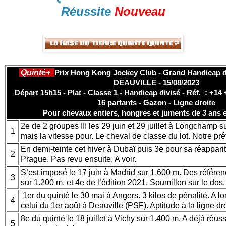
Réussite
Nouveau
Quinté+
Prix Hong Kong Jockey Club - Grand Handicap des
DEAUVILLE - 15/08/2023
Départ 15h15 - Plat - Classe 1 - Handicap divisé - Réf. : +14
16 partants - Gazon - Ligne droite
Pour chevaux entiers, hongres et juments de 3 ans 
2e de 2 groupes III les 29 juin et 29 juillet à Longchamp 
1
mais la vitesse pour. Le cheval de classe du lot. Notre pré
En demi-teinte cet hiver à Dubaï puis 3e pour sa réapparit
2
Prague. Pas revu ensuite. A voir.
S’est imposé le 17 juin à Madrid sur 1.600 m. Des référe
3
sur 1.200 m. et 4e de l’édition 2021. Soumillon sur le dos.
1er du quinté le 30 mai à Angers. 3 kilos de pénalité. A 
4
celui du 1er août à Deauville (PSF). Aptitude à la ligne dro
8e du quinté le 18 juillet à Vichy sur 1.400 m. A déjà réuss
5