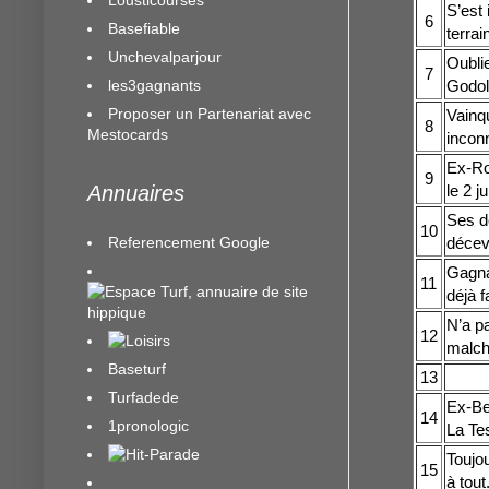
S’est 
6
Basefiable
terrai
Unchevalparjour
Oublie
7
les3gagnants
Godol
Proposer un Partenariat avec
Vainq
8
Mestocards
inconn
Ex-Ro
9
le 2 j
Annuaires
Ses de
10
Referencement Google
décev
Gagnan
11
déjà f
N’a pa
12
malch
Baseturf
13
A le 
Turfadede
Ex-Bel
14
1pronologic
La Te
Toujou
15
à tout