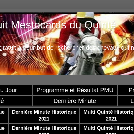
uit Mestocards du Quinté
ratuit a pour but de rechercher des chevaux qui n
u Jour
Programme et Résultat PMU
P
lé
Dernière Minute
L
ue
Dernière Minute Historique
Multi Quinté Histori
2021
2021
ue
Dernière Minute Historique
Multi Quinté Histori