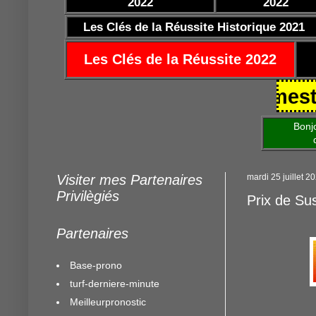
2022
2022
Les Clés de la Réussite Historique 2021
Les Clés de la Réussite 2022
5/10/2021 https://www.mestocards
Bonjour am
de mettre 
Visiter mes Partenaires
mardi 25 juillet 2
Privilègiés
Prix de Su
Partenaires
Base-prono
turf-derniere-minute
Meilleurpronostic