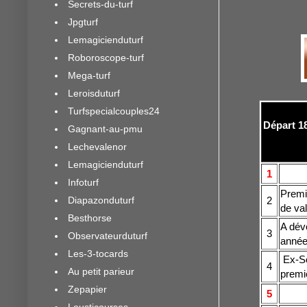
Secrets-du-turf
Jpgturf
Lemagicienduturf
Roboroscope-turf
Mega-turf
Leroisduturf
Turfspecialcouples24
Départ 18
Gagnant-au-pmu
Lechevalenor
Lemagicienduturf
1
Infoturf
Premiè
Diapazonduturf
2
de val
Besthorse
A dév
3
Observateurduturf
année 
Les-3-tocards
Ex-Sog
4
Au petit parieur
premiè
Zepapier
5
Lousticourses