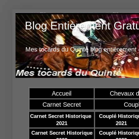
Blog Entièrement Grat
Mes tocards du Quinté blog entièrement g
Accueil
Chevaux d
Carnet Secret
Coup
Carnet Secret Historique
Couplé Historiq
2021
2021
Carnet Secret Historique
Couplé Historiq