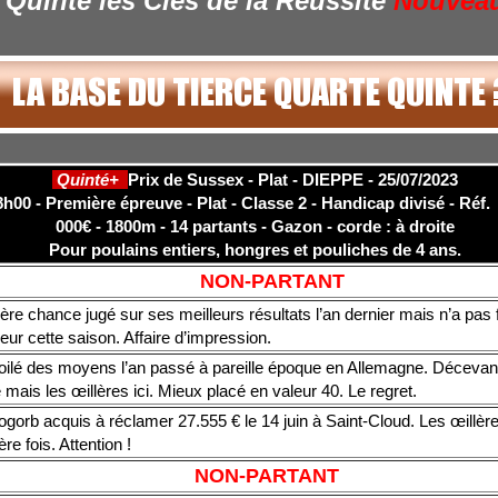
Quinté les Clés de la Réussite
Nouvea
Quinté+
Prix de Sussex - Plat - DIEPPE - 25/07/2023
h00 - Première épreuve - Plat - Classe 2 - Handicap divisé - Réf. 
000€ - 1800m - 14 partants - Gazon - corde : à droite
Pour poulains entiers, hongres et pouliches de 4 ans.
NON-PARTANT
re chance jugé sur ses meilleurs résultats l’an dernier mais n’a pas 
eur cette saison. Affaire d’impression.
oilé des moyens l’an passé à pareille époque en Allemagne. Décevant
mais les œillères ici. Mieux placé en valeur 40. Le regret.
orb acquis à réclamer 27.555 € le 14 juin à Saint-Cloud. Les œillère
re fois. Attention !
NON-PARTANT