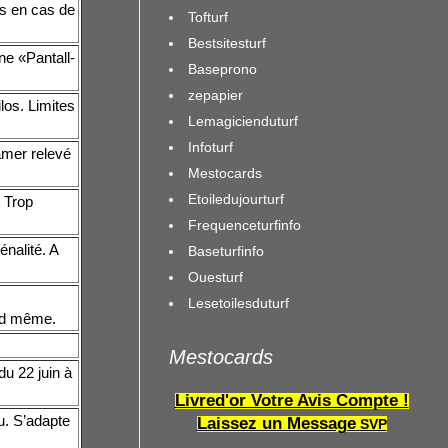
us en cas de
Tofturf
Bestsitesturf
ne «Pantall-
Baseprono
zepapier
los. Limites
Lemagicienduturf
Infoturf
amer relevé
Mestocards
Etoiledujourturf
. Trop
Frequenceturfinfo
nalité. A
Baseturfinfo
Ouesturf
Lesetoilesduturf
uand même.
uyon !
Mestocards
du 22 juin à
Livred'or Votre Avis Compte !
u. S’adapte
Laissez un Message
SVP