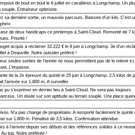
imposé de bout en bout le 6 juillet en cavalières à Longchamp. Un pl
n souple. Entraîneur optimiste.
z sa dernière sortie, un mauvais parcours. Baissée d’un kilo. C’est u
phin»
ueur de deux handicaps ce printemps à Saint-Cloud. Remonté de 7 ki
ues. Priorité !
uget acquis à réclamer 32.222 € le 8 juin à Longchamp. 3e d’un récl
uillet à Deauville. Notre outsider préféré !
ux seules sorties de l’année ne nous permettent pas de le retenir ici
ant. L’impasse.
te de la 2e épreuve du quinté le 29 juin à Longchamp. 2,5 kilos de pé
ait l’arrivée sur 1.800 m. A surveiller
s pu s’exprimer en dernier lieu à Saint-Cloud. Ne sera pas toujours
anceux. Un doute sur son aptitude au terrain souple. Une place q
droit d'ambitionner au moins un accessit, sous la poigne de Maxime G
visi. N’a pas changé de propriétaire. A remporté facilement le quinté 
ste sur 1.800 m. Pénalisé de 3,5 kilos. Confirmation attendue.
rs à l’arrivée depuis ses débuts et des références solides à ce nivea
. Au top. Notre préférée !