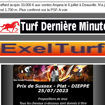
ffard acquis 33.000 € aux ventes Arqana le 6 juillet à Deauville. N’a
sé 1.700 m. Plus confirmé sur la PSF. A voir.