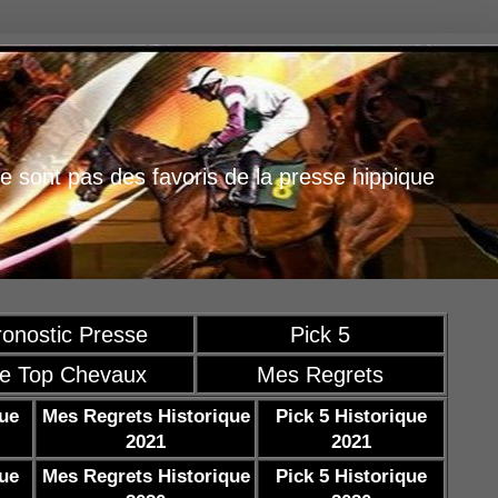
e sont pas des favoris de la presse hippique
ronostic Presse
Pick 5
e Top Chevaux
Mes Regrets
que
Mes Regrets Historique
Pick 5 Historique
2021
2021
que
Mes Regrets Historique
Pick 5 Historique