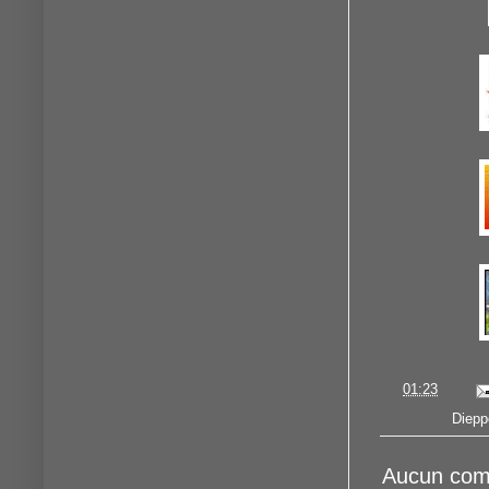
à
01:23
Libellés :
Diepp
Aucun com