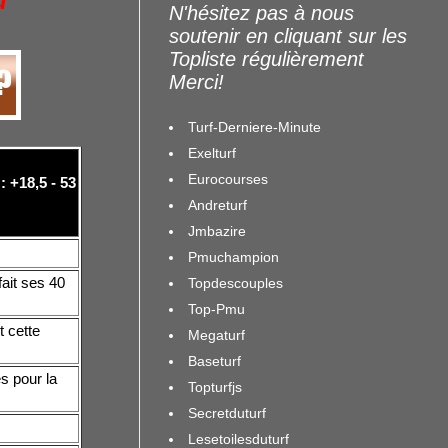
u
N'hésitez pas à nous
soutenir en cliquant sur les
Topliste régulièrement
Merci!
Turf-Derniere-Minute
Exelturf
Eurocourses
: +18,5 - 53
Andreturf
Jmbazire
Pmuchampion
fait ses 40
Topdescouples
Top-Pmu
 cette
Megaturf
Baseturf
s pour la
Topturfjs
Secretduturf
Lesetoilesduturf