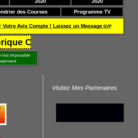
2020
2020
endrier des Courses
Programme TV
r Votre Avis Compte ! Laissez un Message
SVP
Coef de réussite TQOQD 24 282.77
'est impossible
ialement
Visitez Mes Partenaires