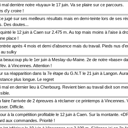
 mal derrière notre «tuyau» le 17 juin. Va se plaire sur ce parcours.
s d’y croire !
e jugé sur ses meilleurs résultats mais en demi-teinte lors de ses ré
es. Des doutes...
quinté le 12 juin à Caen sur 2.475 m. Au top mais moins à l’aise à droi
ne place !
entrée après 4 mois et demi d’absence mais du travail. Pieds nus d’
 au sulky
a beaucoup plu le 1er juin à Meslay-du-Maine. 2e de notre «base» da
fév. à Vincennes. Attention !
r sa réapparition dans la 7e étape du G.N.T le 21 juin à Langon. Aurai
stance plus longue. Le regret
 mal en dernier lieu à Cherbourg. Revient bien au travail dixit son me
sible.
 faire l’arrivée de 2 épreuves à réclamer ce printemps à Vincennes. 
ser. Difficile.
our à la compétition profitable le 12 juin à Caen. Sur la montante. «DP
ard aux commandes. Priorité !