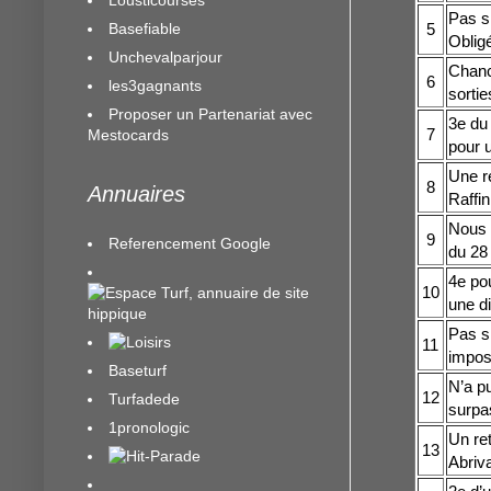
Pas si
Basefiable
5
Obligé
Unchevalparjour
Chanc
6
les3gagnants
sorti
Proposer un Partenariat avec
3e du 
7
Mestocards
pour u
Une r
8
Annuaires
Raffin
Nous 
9
Referencement Google
du 28 
4e pou
10
une di
Pas si
11
impos
Baseturf
N’a pu
12
Turfadede
surpas
1pronologic
Un ret
13
Abriv