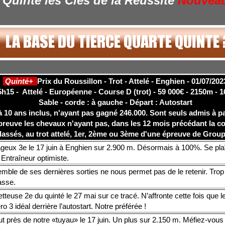
Quinté les Clés de la Réussite
Nouvea
Quinté+
Prix du Roussillon - Trot - Attelé - Enghien - 01/07/202
h15 - Attelé - Européenne - Course D (trot) - 59 000€ - 2150m - 1
Sable - corde : à gauche - Départ : Autostart
à 10 ans inclus, n'ayant pas gagné 246.000. Sont seuls admis à pa
preuve les chevaux n'ayant pas, dans les 12 mois précédant la co
lassés, au trot attelé, 1er, 2ème ou 3ème d'une épreuve de Groupe
geux 3e le 17 juin à Enghien sur 2.900 m. Désormais à 100%. Se plaî
 Entraîneur optimiste.
mble de ses dernières sorties ne nous permet pas de le retenir. Trop
asse.
teuse 2e du quinté le 27 mai sur ce tracé. N’affronte cette fois que l
 3 idéal derrière l’autostart. Notre préférée !
t près de notre «tuyau» le 17 juin. Un plus sur 2.150 m. Méfiez-vous 