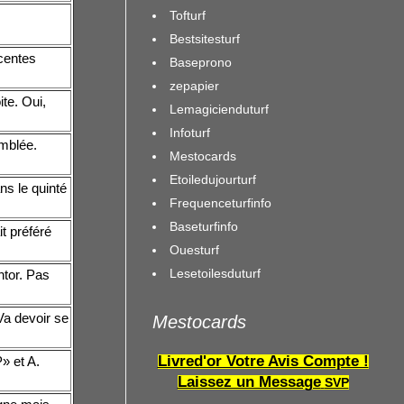
Tofturf
Bestsitesturf
centes
Baseprono
zepapier
te. Oui,
Lemagicienduturf
Infoturf
emblée.
Mestocards
Etoiledujourturf
ns le quinté
Frequenceturfinfo
Baseturfinfo
t préféré
Ouesturf
Lesetoilesduturf
ntor. Pas
Va devoir se
Mestocards
Livred'or Votre Avis Compte !
» et A.
Laissez un Message
SVP