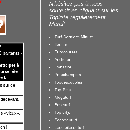
u
N'hésitez pas à nous
soutenir en cliquant sur les
Topliste régulièrement
Merci!
Turf-Derniere-Minute
Exelturf
3
Eurocourses
6 partants -
Andreturf
rticiper à
Jmbazire
urse, été
Pmuchampion
 I.
Topdescouples
t sur ce
Top-Pmu
Megaturf
 décevant.
Baseturf
Topturfjs
es «vieux».
Secretduturf
en !
Lesetoilesduturf