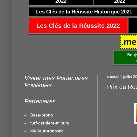
2022
2022
Les Clés de la Réussite Historique 2021
Les Clés de la Réussite 2022
 25/10/2021 https://www.mestocar
Bonjour am
de mettre 
Visiter mes Partenaires
samedi 1 juillet 2
Privilègiés
Prix du Rou
Partenaires
Base-prono
turf-derniere-minute
Meilleurpronostic