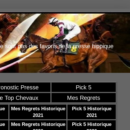
e sont pas des favoris de la presse hippique
ronostic Presse
Pick 5
e Top Chevaux
Mes Regrets
que
Mes Regrets Historique
Pick 5 Historique
2021
2021
que
Mes Regrets Historique
Pick 5 Historique