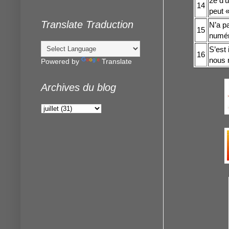
2e d’u
14
peut «
Translate Traduction
N’a p
15
numér
S’est 
16
nous 
Powered by
Translate
Archives du blog