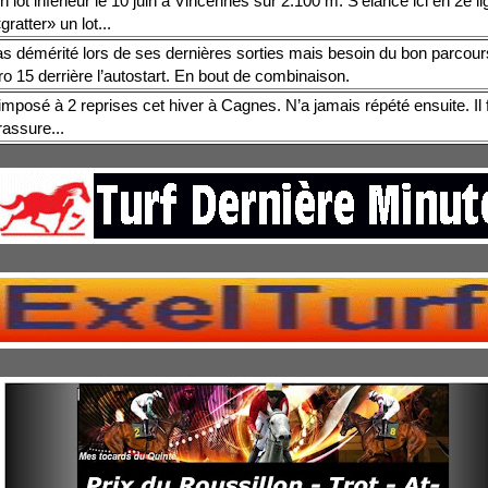
n lot inférieur le 10 juin à Vincennes sur 2.100 m. S’élance ici en 2e l
gratter» un lot...
as démérité lors de ses dernières sorties mais besoin du bon parcour
o 15 derrière l’autostart. En bout de combinaison.
imposé à 2 reprises cet hiver à Cagnes. N’a jamais répété ensuite. Il f
rassure...