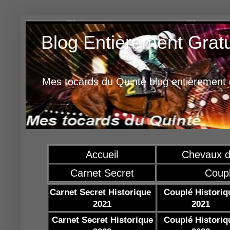
Blog Entièrement Grat
Mes tocards du Quinté blog entièrement g
Accueil
Chevaux d
Carnet Secret
Coup
Carnet Secret Historique
Couplé Historiq
2021
2021
Carnet Secret Historique
Couplé Historiq