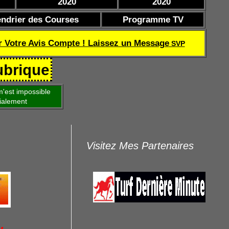
2020
2020
endrier des Courses
Programme TV
r Votre Avis Compte ! Laissez un Message
SVP
 Coef de réussite TQOQD 24 282.7
'est impossible
ialement
Visitez Mes Partenaires