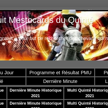
uit Mestocards du Quinté
ratuit a pour but de rechercher des chevaux qui n
u Jour
Programme et Résultat PMU
P
lé
Dernière Minute
L
ue
Dernière Minute Historique
Multi Quinté Histori
2021
2021
ue
Dernière Minute Historique
Multi Quinté Histori