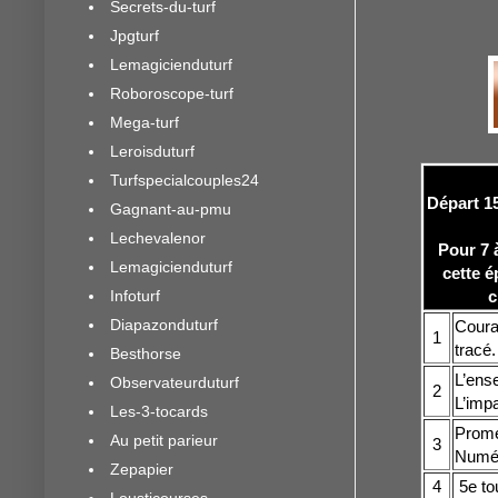
Secrets-du-turf
Jpgturf
Lemagicienduturf
Roboroscope-turf
Mega-turf
Leroisduturf
Turfspecialcouples24
Départ 15
Gagnant-au-pmu
Lechevalenor
Pour 7 
Lemagicienduturf
cette é
Infoturf
c
Diapazonduturf
Coura
1
tracé.
Besthorse
L’ense
Observateurduturf
2
L’imp
Les-3-tocards
Promet
Au petit parieur
3
Numéro
Zepapier
4
5e tou
Lousticourses