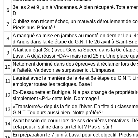
3e les 2 et 9 juin à Vincennes. A bien récupéré. Totalemen
6
D
Oubliez son récent échec, un mauvais déroulement de cou
7
Pieds nus. Priorité !
A manqué sa mise en jambes au monté en dernier lieu. 4
8
d’Angis dans la 4e étape du G.N.T le 26 avril à Saint-Brie
A fait jeu égal (3e ) avec Geisha Speed dans la 6e étape d
9
Laval. A déjà réussi «DA» mais rend 25 m. Une place q
Nettement dominé dans des épreuves à réclamer lors de 
10
à l’attelé. Va devoir se surpasser ici. L’impasse.
Lauréat avec la manière de la 4e et 6e étape du G.N.T. L
11
employer toutes les tactiques. Base !
Ex-Desaunette et Buhigné. N’a pas changé de propriétair
12
simplement «P4» cette fois. Dommage !
«Transformé» depuis la fin de l’hiver. En tête du classeme
13
G.N.T. Toujours aussi bien. Notre préféré !
Avait besoin de courir lors de ses dernières tentatives. Dé
14
cela peut-il suffire dans un tel lot ? Pas si sûr !
En préparation le 7 juin à Laval pour cet objectif. Pieds nus
15