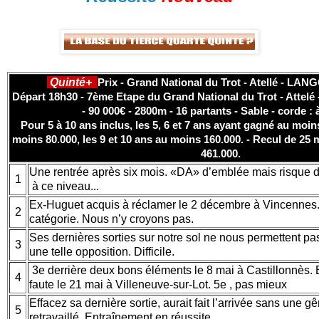
Quinté+
Prix - Grand National du Trot - Atellé - LAN
Départ 18h30 - 7ème Etape du Grand National du Trot - Attelé -
- 90 000€ - 2800m - 16 partants - Sable - corde :
Pour 5 à 10 ans inclus, les 5, 6 et 7 ans ayant gagné au moin
moins 80.000, les 9 et 10 ans au moins 160.000. - Recul de 25 m
461.000.
Une rentrée après six mois. «DA» d’emblée mais risque
1
à ce niveau...
Ex-Huguet acquis à réclamer le 2 décembre à Vincennes.
2
catégorie. Nous n’y croyons pas.
Ses dernières sorties sur notre sol ne nous permettent pas
3
une telle opposition. Difficile.
3e derrière deux bons éléments le 8 mai à Castillonnès. Et
4
faute le 21 mai à Villeneuve-sur-Lot. 5e , pas mieux
Effacez sa dernière sortie, aurait fait l’arrivée sans une gê
5
retravaillé. Entraînement en réussite