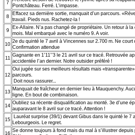
7
Pontchâteau. Ferré. L’impasse.
Effacez sa dernière sortie, manquait d’un parcours. «Rév
8
travail. Pieds nus. Rachetez-la !
Ex-Allaire. N’a pas changé de propriétaire. Un retour à la
9
mois. Mal embarqué avec le numéro 9. A voir.
2e du quinté le 7 avril à Vincennes sur 2.700 m. Ne court 
10
Confirmation attendue
Gagnante en 1’11’’3 le 21 avril sur ce tracé. Retrouvée ap
11
accidentée l’an dernier. Notre outsider préféré !
Oui jugée sur ses meilleurs résultats mais «transparente» l
12
parcours.
Doit nous rassurer...
Manquait de fraîcheur en dernier lieu à Mauquenchy. Au
13
ligne. En bout de combinaison.
Oubliez sa récente disqualification au monté. 3e d’une ép
14
auparavant le 8 avril sur ce tracé. Attention !
Lauréat surprise (39/1) devant Gibus dans le quinté le 7 a
15
Lebourgeois. Le regret.
Se donne toujours à fond mais du mal à s’illustrer depuis 
16