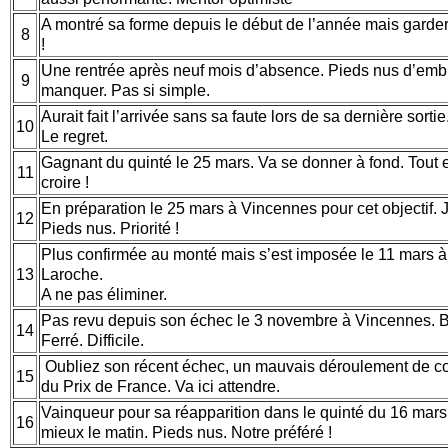
A montré sa forme depuis le début de l’année mais gardera
8
!
Une rentrée après neuf mois d’absence. Pieds nus d’emb
9
manquer. Pas si simple.
Aurait fait l’arrivée sans sa faute lors de sa dernière sorti
10
Le regret.
Gagnant du quinté le 25 mars. Va se donner à fond. Tout 
11
croire !
En préparation le 25 mars à Vincennes pour cet objectif. 
12
Pieds nus. Priorité !
Plus confirmée au monté mais s’est imposée le 11 mars à l
13
Laroche.
A ne pas éliminer.
Pas revu depuis son échec le 3 novembre à Vincennes. Be
14
Ferré. Difficile.
Oubliez son récent échec, un mauvais déroulement de c
15
du Prix de France. Va ici attendre.
Vainqueur pour sa réapparition dans le quinté du 16 mar
16
mieux le matin. Pieds nus. Notre préféré !