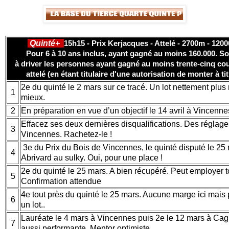
Quinté+
15h15 - Prix Kerjacques - Attelé - 2700m - 1200
Pour 6 à 10 ans inclus, ayant gagné au moins 160.000. S
à driver les personnes ayant gagné au moins trente-cinq cou
attelé (en étant titulaire d'une autorisation de monter à ti
2e du quinté le 2 mars sur ce tracé. Un lot nettement plus r
1
mieux.
2
En préparation en vue d’un objectif le 14 avril à Vincenn
Effacez ses deux dernières disqualifications. Des réglage
3
Vincennes. Rachetez-le !
3e du Prix du Bois de Vincennes, le quinté disputé le 25
4
Abrivard au sulky. Oui, pour une place !
2e du quinté le 25 mars. A bien récupéré. Peut employer to
5
Confirmation attendue
4e tout près du quinté le 25 mars. Aucune marge ici mais 
6
un lot..
Lauréate le 4 mars à Vincennes puis 2e le 12 mars à Cag
7
aussi performante. Mentor optimiste