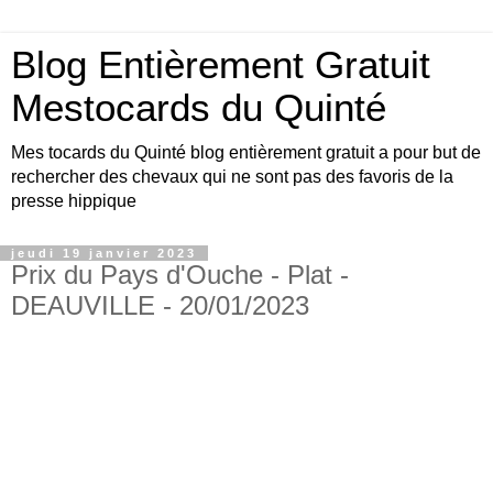
Blog Entièrement Gratuit
Mestocards du Quinté
Mes tocards du Quinté blog entièrement gratuit a pour but de
rechercher des chevaux qui ne sont pas des favoris de la
presse hippique
jeudi 19 janvier 2023
Prix du Pays d'Ouche - Plat -
DEAUVILLE - 20/01/2023
Bonjour amis turfistes, vous êtes plus de 10000
visiteurs par jour à venir consulter les pronos du
site Mestocards entièrement gratuits SVP en
échange 1 p’tit clic sur le logo Exelturf , geste
gratuit pour vous, cela m’aide à être mieux
référencé Bonne visite sur le site, et surtout bon