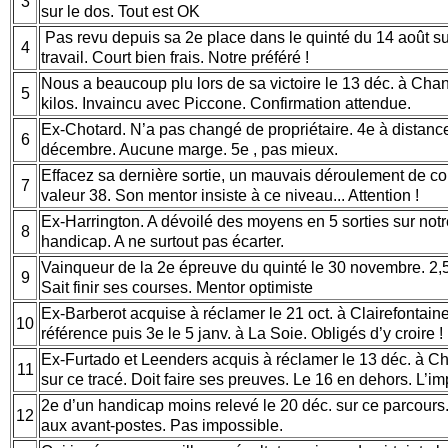
3
sur le dos. Tout est OK
Pas revu depuis sa 2e place dans le quinté du 14 août s
4
travail. Court bien frais. Notre préféré !
Nous a beaucoup plu lors de sa victoire le 13 déc. à Chant
5
kilos. Invaincu avec Piccone. Confirmation attendue.
Ex-Chotard. N’a pas changé de propriétaire. 4e à distance
6
décembre. Aucune marge. 5e , pas mieux.
Effacez sa dernière sortie, un mauvais déroulement de c
7
valeur 38. Son mentor insiste à ce niveau... Attention !
Ex-Harrington. A dévoilé des moyens en 5 sorties sur notr
8
handicap. A ne surtout pas écarter.
Vainqueur de la 2e épreuve du quinté le 30 novembre. 2,5 
9
Sait finir ses courses. Mentor optimiste
Ex-Barberot acquise à réclamer le 21 oct. à Clairefontaine
10
référence puis 3e le 5 janv. à La Soie. Obligés d’y croire !
Ex-Furtado et Leenders acquis à réclamer le 13 déc. à Cha
11
sur ce tracé. Doit faire ses preuves. Le 16 en dehors. L’i
2e d’un handicap moins relevé le 20 déc. sur ce parcours
12
aux avant-postes. Pas impossible.