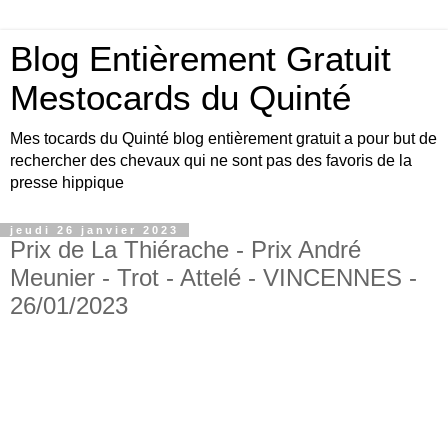
Blog Entièrement Gratuit
Mestocards du Quinté
Mes tocards du Quinté blog entièrement gratuit a pour but de
rechercher des chevaux qui ne sont pas des favoris de la
presse hippique
jeudi 26 janvier 2023
Prix de La Thiérache - Prix André
Meunier - Trot - Attelé - VINCENNES -
26/01/2023
Bonjour amis turfistes, vous êtes plus de 10000
visiteurs par jour à venir consulter les pronos du
site Mestocards entièrement gratuits SVP en
échange 1 p’tit clic sur le logo Exelturf , geste
gratuit pour vous, cela m’aide à être mieux