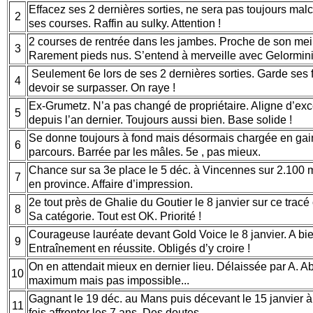
Effacez ses 2 dernières sorties, ne sera pas toujours malc
2
ses courses. Raffin au sulky. Attention !
2 courses de rentrée dans les jambes. Proche de son meil
3
Rarement pieds nus. S’entend à merveille avec Gelormin
Seulement 6e lors de ses 2 dernières sorties. Garde ses fe
4
devoir se surpasser. On raye !
Ex-Grumetz. N’a pas changé de propriétaire. Aligne d’exce
5
depuis l’an dernier. Toujours aussi bien. Base solide !
Se donne toujours à fond mais désormais chargée en gai
6
parcours. Barrée par les mâles. 5e , pas mieux.
Chance sur sa 3e place le 5 déc. à Vincennes sur 2.100 m
7
en province. Affaire d’impression.
2e tout près de Ghalie du Goutier le 8 janvier sur ce tracé
8
Sa catégorie. Tout est OK. Priorité !
Courageuse lauréate devant Gold Voice le 8 janvier. A bi
9
Entraînement en réussite. Obligés d’y croire !
On en attendait mieux en dernier lieu. Délaissée par A. Ab
10
maximum mais pas impossible...
Gagnant le 19 déc. au Mans puis décevant le 15 janvier à
11
fois affronter les 7 ans. Des doutes...