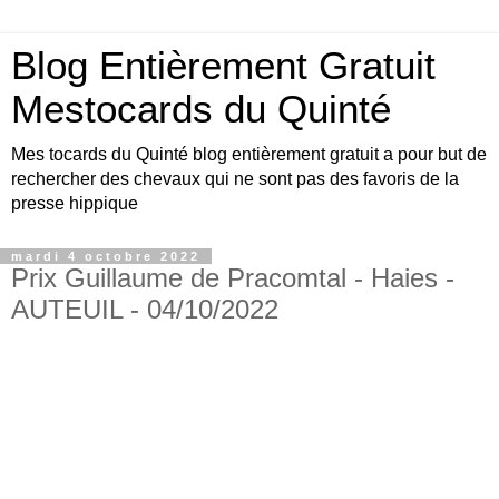
Blog Entièrement Gratuit
Mestocards du Quinté
Mes tocards du Quinté blog entièrement gratuit a pour but de
rechercher des chevaux qui ne sont pas des favoris de la
presse hippique
mardi 4 octobre 2022
Prix Guillaume de Pracomtal - Haies -
AUTEUIL - 04/10/2022
Bonjour amis turfistes, vous êtes plus de 10000
visiteurs par jour à venir consulter les pronos du
site Mestocards entièrement gratuits SVP en
échange 1 p’tit clic sur le logo Exelturf , geste
gratuit pour vous, cela m’aide à être mieux
référencé Bonne visite sur le site, et surtout bon