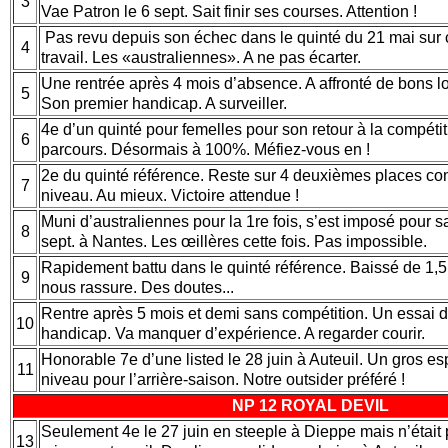
3
Vae Patron le 6 sept. Sait finir ses courses. Attention !
Pas revu depuis son échec dans le quinté du 21 mai sur 
4
travail. Les «australiennes». A ne pas écarter.
Une rentrée après 4 mois d’absence. A affronté de bons lot
5
Son premier handicap. A surveiller.
4e d’un quinté pour femelles pour son retour à la compétit
6
parcours. Désormais à 100%. Méfiez-vous en !
2e du quinté référence. Reste sur 4 deuxièmes places co
7
niveau. Au mieux. Victoire attendue !
Muni d’australiennes pour la 1re fois, s’est imposé pour s
8
sept. à Nantes. Les œillères cette fois. Pas impossible.
Rapidement battu dans le quinté référence. Baissé de 1,5 ki
9
nous rassure. Des doutes...
Rentre après 5 mois et demi sans compétition. Un essai d
10
handicap. Va manquer d’expérience. A regarder courir.
Honorable 7e d’une listed le 28 juin à Auteuil. Un gros esp
11
niveau pour l’arrière-saison. Notre outsider préféré !
NP 12 ROYAL DEVIL
Seulement 4e le 27 juin en steeple à Dieppe mais n’était
13