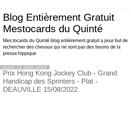
Blog Entièrement Gratuit
Mestocards du Quinté
Mes tocards du Quinté blog entièrement gratuit a pour but de
rechercher des chevaux qui ne sont pas des favoris de la
presse hippique
lundi 15 août 2022
Prix Hong Kong Jockey Club - Grand
Handicap des Sprinters - Plat -
DEAUVILLE 15/08/2022
Bonjour amis turfistes, vous êtes plus de 10000
visiteurs par jour à venir consulter les pronos du
site Mestocards entièrement gratuits SVP en
échange 1 p’tit clic sur le logo Exelturf , geste
gratuit pour vous, cela m’aide à être mieux