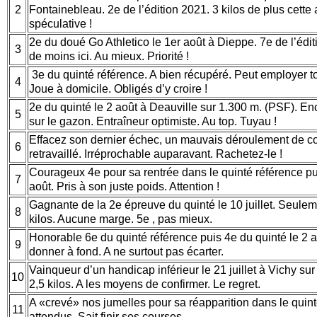
2
Fontainebleau. 2e de l’édition 2021. 3 kilos de plus cett
spéculative !
2e du doué Go Athletico le 1er août à Dieppe. 7e de l’édit
3
de moins ici. Au mieux. Priorité !
3e du quinté référence. A bien récupéré. Peut employer to
4
Joue à domicile. Obligés d’y croire !
2e du quinté le 2 août à Deauville sur 1.300 m. (PSF). En
5
sur le gazon. Entraîneur optimiste. Au top. Tuyau !
Effacez son dernier échec, un mauvais déroulement de cou
6
retravaillé. Irréprochable auparavant. Rachetez-le !
Courageux 4e pour sa rentrée dans le quinté référence pu
7
août. Pris à son juste poids. Attention !
Gagnante de la 2e épreuve du quinté le 10 juillet. Seule
8
kilos. Aucune marge. 5e , pas mieux.
Honorable 6e du quinté référence puis 4e du quinté le 2 
9
donner à fond. A ne surtout pas écarter.
Vainqueur d’un handicap inférieur le 21 juillet à Vichy s
10
2,5 kilos. A les moyens de confirmer. Le regret.
A «crevé» nos jumelles pour sa réapparition dans le quin
11
attendus. Sait finir ses courses.