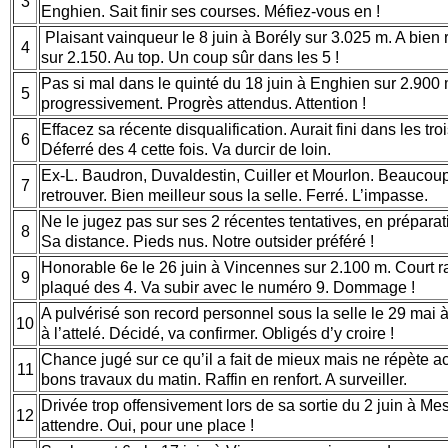
3
Enghien. Sait finir ses courses. Méfiez-vous en !
Plaisant vainqueur le 8 juin à Borély sur 3.025 m. A bien
4
sur 2.150. Au top. Un coup sûr dans les 5 !
Pas si mal dans le quinté du 18 juin à Enghien sur 2.900 
5
progressivement. Progrès attendus. Attention !
Effacez sa récente disqualification. Aurait fini dans les tro
6
Déferré des 4 cette fois. Va durcir de loin.
Ex-L. Baudron, Duvaldestin, Cuiller et Mourlon. Beaucou
7
retrouver. Bien meilleur sous la selle. Ferré. L’impasse.
Ne le jugez pas sur ses 2 récentes tentatives, en préparati
8
Sa distance. Pieds nus. Notre outsider préféré !
Honorable 6e le 26 juin à Vincennes sur 2.100 m. Court 
9
plaqué des 4. Va subir avec le numéro 9. Dommage !
A pulvérisé son record personnel sous la selle le 29 mai 
10
à l’attelé. Décidé, va confirmer. Obligés d’y croire !
Chance jugé sur ce qu’il a fait de mieux mais ne répète a
11
bons travaux du matin. Raffin en renfort. A surveiller.
Drivée trop offensivement lors de sa sortie du 2 juin à Me
12
attendre. Oui, pour une place !