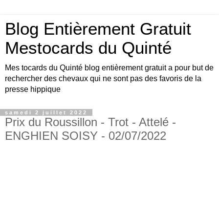
Blog Entièrement Gratuit
Mestocards du Quinté
Mes tocards du Quinté blog entièrement gratuit a pour but de
rechercher des chevaux qui ne sont pas des favoris de la
presse hippique
samedi 2 juillet 2022
Prix du Roussillon - Trot - Attelé -
ENGHIEN SOISY - 02/07/2022
Bonjour amis turfistes, vous êtes plus de 10000
visiteurs par jour à venir consulter les pronos du
site Mestocards entièrement gratuits SVP en
échange 1 p’tit clic sur le logo Exelturf , geste
gratuit pour vous, cela m’aide à être mieux
référencé Bonne visite sur le site, et surtout bon