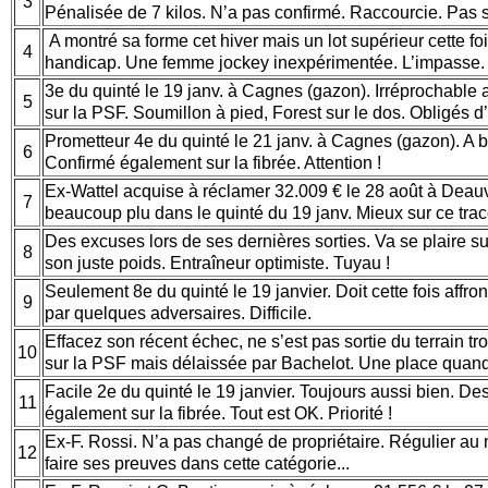
3
Pénalisée de 7 kilos. N’a pas confirmé. Raccourcie. Pas 
A montré sa forme cet hiver mais un lot supérieur cette fo
4
handicap. Une femme jockey inexpérimentée. L’impasse.
3e du quinté le 19 janv. à Cagnes (gazon). Irréprochable
5
sur la PSF. Soumillon à pied, Forest sur le dos. Obligés d’
Prometteur 4e du quinté le 21 janv. à Cagnes (gazon). A 
6
Confirmé également sur la fibrée. Attention !
Ex-Wattel acquise à réclamer 32.009 € le 28 août à Deauv
7
beaucoup plu dans le quinté du 19 janv. Mieux sur ce tra
Des excuses lors de ses dernières sorties. Va se plaire su
8
son juste poids. Entraîneur optimiste. Tuyau !
Seulement 8e du quinté le 19 janvier. Doit cette fois affro
9
par quelques adversaires. Difficile.
Effacez son récent échec, ne s’est pas sortie du terrain tr
10
sur la PSF mais délaissée par Bachelot. Une place qua
Facile 2e du quinté le 19 janvier. Toujours aussi bien. De
11
également sur la fibrée. Tout est OK. Priorité !
Ex-F. Rossi. N’a pas changé de propriétaire. Régulier au n
12
faire ses preuves dans cette catégorie...