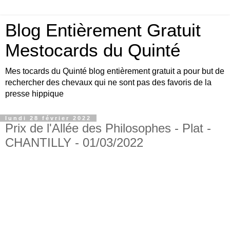
Blog Entièrement Gratuit
Mestocards du Quinté
Mes tocards du Quinté blog entièrement gratuit a pour but de
rechercher des chevaux qui ne sont pas des favoris de la
presse hippique
lundi 28 février 2022
Prix de l'Allée des Philosophes - Plat -
CHANTILLY - 01/03/2022
Bonjour amis turfistes, vous êtes plus de 10000
visiteurs par jour à venir consulter les pronos du
site Mestocards entièrement gratuits SVP en
échange 1 p’tit clic sur le logo Exelturf , geste
gratuit pour vous, cela m’aide à être mieux
référencé Bonne visite sur le site, et surtout bon