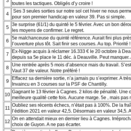
3
toutes les tactiques. Obligés d’y croire !
Ses 3 seules sorties sur notre sol cet hiver ne nous perme
4
pour son premier handicap en valeur 39. Pas si simple.
3e surprise (61/1) du quinté le 5 février. Avec un bon dér
5
les moyens de confirmer. Le regret.
5e malchanceuse du quinté référence. Aurait fini plus prè
6
l’ouverture plus tôt. Sait finir ses courses. Au top. Priorité 
Ex-Nigge acquis à réclamer 16.333 € le 20 octobre à Deau
7
depuis sa 5e place le 11 déc. à Deauville. Peut manquer. 
Une rentrée après 5 mois d’absence mais du travail. S’est 
8
Vaut 37 de valeur. Notre préféré !
Effacez sa dernière sortie, n’a jamais pu s’exprimer. A très 
9
Invaincu en 3 courses sur la PSF de Chantilly.
Gagnant le 13 février à Cagnes. 2 kilos de pénalité. Une 
10
meilleure qualité cette fois. Aucune marge. 5e , mais pas 
Oubliez ses récents échecs, n’était pas à 100%. De la fra
11
l’édition 2021 en valeur 42,5. Désormais en valeur 34,5. A
On en attendait mieux en dernier lieu à Cagnes. Irréproc
12
choix de Guyon. A ne pas écarter.