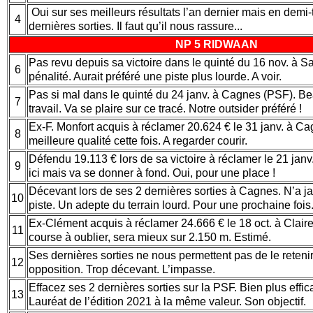
Oui sur ses meilleurs résultats l’an dernier mais en demi-
4
dernières sorties. Il faut qu’il nous rassure...
NP 5 RIDWAAN
Pas revu depuis sa victoire dans le quinté du 16 nov. à Sa
6
pénalité. Aurait préféré une piste plus lourde. A voir.
Pas si mal dans le quinté du 24 janv. à Cagnes (PSF). 
7
travail. Va se plaire sur ce tracé. Notre outsider préféré !
Ex-F. Monfort acquis à réclamer 20.624 € le 31 janv. à Ca
8
meilleure qualité cette fois. A regarder courir.
Défendu 19.113 € lors de sa victoire à réclamer le 21 janv.
9
ici mais va se donner à fond. Oui, pour une place !
Décevant lors de ses 2 dernières sorties à Cagnes. N’a ja
10
piste. Un adepte du terrain lourd. Pour une prochaine fois
Ex-Clément acquis à réclamer 24.666 € le 18 oct. à Clair
11
course à oublier, sera mieux sur 2.150 m. Estimé.
Ses dernières sorties ne nous permettent pas de le retenir
12
opposition. Trop décevant. L’impasse.
Effacez ses 2 dernières sorties sur la PSF. Bien plus effic
13
Lauréat de l’édition 2021 à la même valeur. Son objectif.