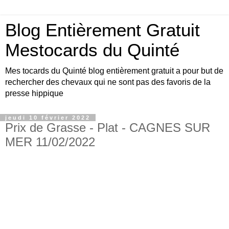
Blog Entièrement Gratuit
Mestocards du Quinté
Mes tocards du Quinté blog entièrement gratuit a pour but de
rechercher des chevaux qui ne sont pas des favoris de la
presse hippique
jeudi 10 février 2022
Prix de Grasse - Plat - CAGNES SUR
MER 11/02/2022
Bonjour amis turfistes, vous êtes plus de 10000
visiteurs par jour à venir consulter les pronos du
site Mestocards entièrement gratuits SVP en
échange 1 p’tit clic sur le logo Exelturf , geste
gratuit pour vous, cela m’aide à être mieux
référencé Bonne visite sur le site, et surtout bon