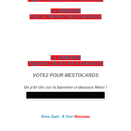
Le 08/05/2018
TQO 20 708.65 € EN 5 CHEVAUX
bonjour amis turfistes, vous êtes plus de 10000 visiteurs par
jour à venir consulter les pronos ci-dessous entièrement
gratuits en échange je vous demande de bien vouloir cliquer
sur le logo Exelturf et sur la bannière Espace turf, geste
gratuit pour vous, cela m’aide à être mieux référencé Bonne
visite sur le site, et surtout bon gain.
Le 14/06/2018
TQQO 86 136.29 € EN 8 CHEVAUX
VOTEZ POUR MESTOCARDS
Un p'tit clic sur la bannière ci-dessous Merci !
Gros Gain A Voir
Nouveau