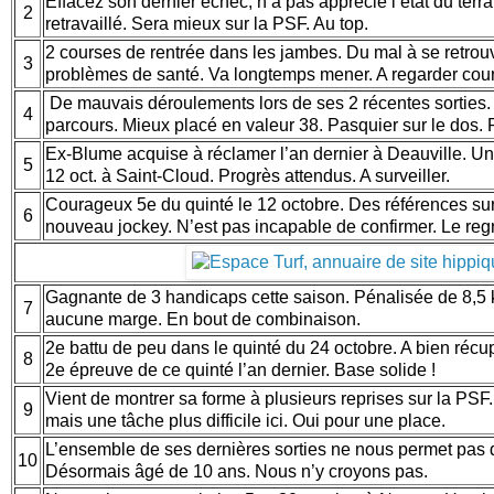
Effacez son dernier échec, n’a pas apprécié l’état du terrai
2
retravaillé. Sera mieux sur la PSF. Au top.
2 courses de rentrée dans les jambes. Du mal à se retrou
3
problèmes de santé. Va longtemps mener. A regarder cour
De mauvais déroulements lors de ses 2 récentes sorties. 
4
parcours. Mieux placé en valeur 38. Pasquier sur le dos. Pr
Ex-Blume acquise à réclamer l’an dernier à Deauville. Une
5
12 oct. à Saint-Cloud. Progrès attendus. A surveiller.
Courageux 5e du quinté le 12 octobre. Des références sur 
6
nouveau jockey. N’est pas incapable de confirmer. Le reg
Gagnante de 3 handicaps cette saison. Pénalisée de 8,5 
7
aucune marge. En bout de combinaison.
2e battu de peu dans le quinté du 24 octobre. A bien récup
8
2e épreuve de ce quinté l’an dernier. Base solide !
Vient de montrer sa forme à plusieurs reprises sur la PSF
9
mais une tâche plus difficile ici. Oui pour une place.
L’ensemble de ses dernières sorties ne nous permet pas de 
10
Désormais âgé de 10 ans. Nous n’y croyons pas.