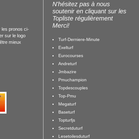
N'hésitez pas à nous
soutenir en cliquant sur les
Topliste régulièrement
Merci!
 les pronos ci-
r sur le logo
Turf-Derniere-Minute
 être mieux
Exelturf
Eurocourses
Andreturf
Jmbazire
Pmuchampion
Topdescouples
Top-Pmu
Megaturf
Baseturf
Topturfjs
Secretduturf
Lesetoilesduturf