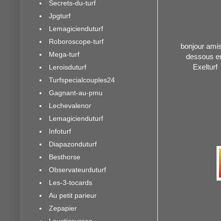
Secrets-du-turf
Jpgturf
Lemagicienduturf
Roboroscope-turf
bonjour amis 
Mega-turf
dessous en
Exelturf
Leroisduturf
Turfspecialcouples24
Gagnant-au-pmu
Lechevalenor
Lemagicienduturf
Infoturf
Diapazonduturf
Besthorse
Observateurduturf
Les-3-tocards
Au petit parieur
Zepapier
Lousticourses