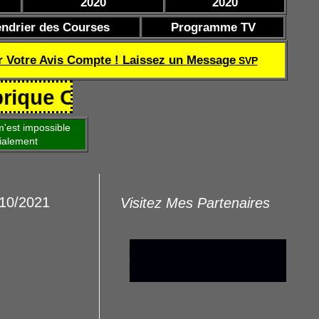
2020
2020
endrier des Courses
Programme TV
r Votre Avis Compte ! Laissez un Message
SVP
Coef de réussite TQOQD 24 282.77
'est impossible
ialement
/10/2021
Visitez Mes Partenaires