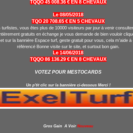
TQQO 45 008.36 € EN 8 CHEVAUX
Le 08/05/2018
TQO 20 708.65 € EN 5 CHEVAUX
turfistes, vous êtes plus de 10000 visiteurs par jour à venir consulter
tièrement gratuits en échange je vous demande de bien vouloir clique
 et sur la bannière Espace turf, geste gratuit pour vous, cela m’aide à
référencé Bonne visite sur le site, et surtout bon gain.
Le 14/06/2018
TQQO 86 136.29 € EN 8 CHEVAUX
VOTEZ POUR MESTOCARDS
Un p'tit clic sur la bannière ci-dessous Merci !
Gros Gain A Voir
Nouveau