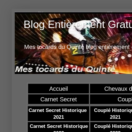
Blog Entièrement Grat
Mes tocards du Quinté blog entièrement g
Accueil
Chevaux d
Carnet Secret
Coup
Carnet Secret Historique
Couplé Historiq
2021
2021
Carnet Secret Historique
Couplé Historiq