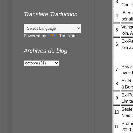
3
Confir
Bien q
Translate Traduction
4
pénal
Vainqu
5
loin. 
Powered by
Translate
Ex-Pau
6
loin a
Archives du blog
Pas s
7
avec 
Ex-Re
8
à Boré
Ex-Pan
9
Limit
Seulem
10
N’est 
Promet
11
2020.