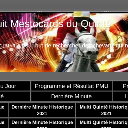
uit Mestocards du Quinté
ratuit a pour but de rechercher des chevaux qui n
u Jour
Programme et Résultat PMU
P
lé
Dernière Minute
L
ue
Dernière Minute Historique
Multi Quinté Histori
2021
2021
ue
Dernière Minute Historique
Multi Quinté Histori