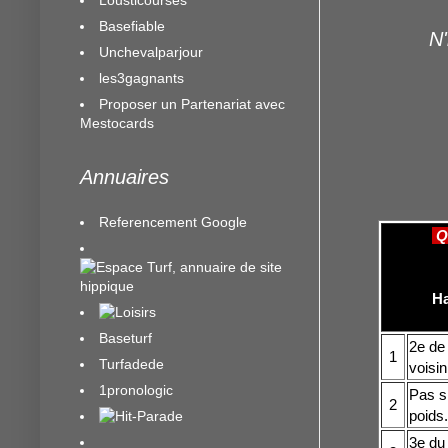
Basefiable
N'
Unchevalparjour
les3gagnants
Proposer un Partenariat avec
Mestocards
Annuaires
Referencement Google
Q
Ha
Baseturf
2e de 
1
Turfadede
voisi
1pronologic
Pas si
2
poids.
3e du