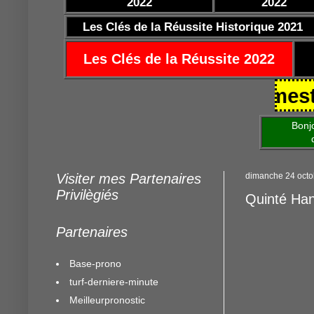
2022
2022
Les Clés de la Réussite Historique 2021
Les Clés de la Réussite 2022
5/10/2021 https://www.mestocards
Bonjour am
de mettre 
Visiter mes Partenaires
dimanche 24 octo
Privilègiés
Quinté Ha
Partenaires
Base-prono
turf-derniere-minute
Meilleurpronostic