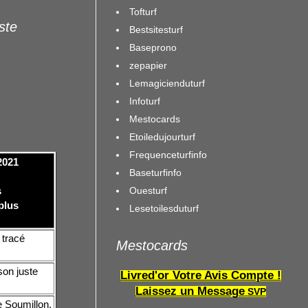
Tofturf
iste
Bestsitesturf
Baseprono
zepapier
Lemagicienduturf
Infoturf
Mestocards
Etoiledujourturf
Frequenceturfinfo
2021
Baseturfinfo
Ouesturf
s
plus
Lesetoilesduturf
 tracé
Mestocards
son juste
Livred'or Votre Avis Compte !
Laissez un Message
SVP
e Soumillon.