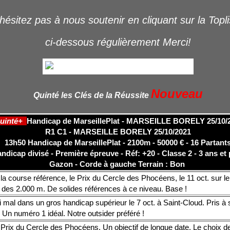
hésitez pas à nous soutenir en cliquant sur la Topl
ci-dessous régulièrement Merci!
Nouveau
Quinté les Clés de la Réussite
uinté+
Handicap de MarseillePlat - MARSEILLE BORELY 25/10/
R1 C1 - MARSEILLE BORELY 25/10/2021
13h50 Handicap de MarseillePlat - 2100m - 50000 € - 16 Partant
ndicap divisé - Première épreuve - Réf: +20 - Classe 2 - 3 ans et 
Gazon - Corde à gauche Terrain : Bon
la course référence, le Prix du Cercle des Phocéens, le 11 oct. sur le
n des 2.000 m. De solides références à ce niveau. Base !
 mal dans un gros handicap supérieur le 7 oct. à Saint-Cloud. Pris à 
 Un numéro 1 idéal. Notre outsider préféré !
 Prix du Cercle des Phocéens. Un objectif de longue date. Le choix d