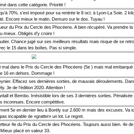
mé dans cette catégorie. Priorité !
u’à 70%, s’est imposé pour sa rentrée le 8 oct. à Lyon-La Soie. 2 kil
ité. Encore mieux le matin. Demuro sur le dos. Tuyau !
eur du Prix du Cercle des Phocéens. A bien récupéré. Va prendre la tê
Au mieux. Obligés d’y croire !
tier. Chance jugé sur ses meilleurs résultats mais risque de se retro
vec le 15 dans les boîtes. Pas si simple.
i mal dans le Prix du Cercle des Phocéens (5e ) mais mal embarqué c
le 16 en dehors. Dommage !
ynier. Effacez ses dernières sorties, de mauvais déroulements. Dans
ly. 3e de l’édition 2020. Attention !
tall et Bembo. Irrésistible lors de ses 3 dernières sorties. Pénalisée 
es inconnues. Encore compétitive.
ent 5e en dernier lieu à Borély sur 2.600 m mais des excuses. Va ici
pas incapable de «gratter» un lot. Le regret.
teur 4e du Prix du Cercle des Phocéens. Toujours aussi bien. 4e de l
 Mieux placé en valeur 33.