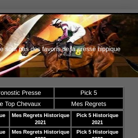
e sont pas des favoris de la presse hippique
ronostic Presse
Pick 5
e Top Chevaux
Mes Regrets
que
Mes Regrets Historique
Pick 5 Historique
2021
2021
que
Mes Regrets Historique
Pick 5 Historique