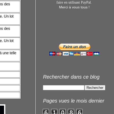
faire en utilisant
PayPal.
ns des
Merci à vous tous !
. Un lot
ns des
. Un lot
 une telle
Rechercher dans ce blog
Pages vues le mois dernier
6
1
0
8
6