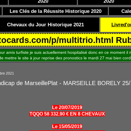
2020
2020
Les Clés de la Réussite Historique 2020
Cal
Chevaux du Jour Historique 2021
Livred'o
.com/p/multitrio.html Rubrique 
is turfiste je suis actuellement hospitalisé donc en ce moment il m
le site à jour reprise des pronostics le mardi 27 mai bien cord
bre 2021
ndicap de MarseillePlat - MARSEILLE BORELY 25
Le 20/07/2019
TQQO 58 332.90 € EN 8 CHEVAUX
Le 15/05/2019