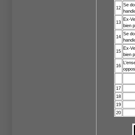
Se do
12
handi
Ex-Ve
13
bien p
Se do
14
handi
Ex-Ve
15
bien p
L’ense
16
opposi
17
18
19
20