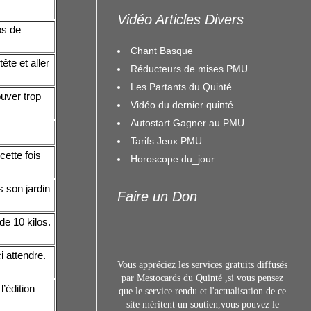
Vidéo Articles Divers
os de
Chant Basque
te et aller
Réducteurs de mises PMU
Les Partants du Quinté
uver trop
Vidéo du dernier quinté
Autostart Gagner au PMU
Tarifs Jeux PMU
ette fois
Horoscope du_jour
 son jardin
Faire un Don
de 10 kilos.
 attendre.
Vous appréciez les services gratuits diffusés
par Mestocards du Quinté ,si vous pensez
’édition
que le service rendu et l'actualisation de ce
site méritent un s
outien,vous pouvez le