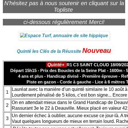
N'hésitez pas à nous soutenir en cliquant sur la
Topliste
ci-dessous régulièrement Merci!
Nouveau
Quinté les Clés de la Réussite
Quinté+
R1 C3 SAINT CLOUD 18/09/20
Départ 15h15 - Prix des Boucles de la Seine Plat - 1600m - 5
4 ans et plus - Handicap divisé - Première épreuve - Ref
Piste en gazon - Corde à gauche - Lice à 6 mètres T
Lauréat avec la manière d’un quinté similaire le 10 août à
1
Lourdement pénalisé de 5 kilos, c’est bon signe... Encore 
On en attendait mieux dans le Grand Handicap de Deauvil
2
Rassurant 3e le 22 à Deauville. Mieux placé en valeur 42
Un dernier échec à oublier, aucune excuse ce jour-là. A trè
3
Vaut quelques longueurs de mieux en terrain lourd. Rache