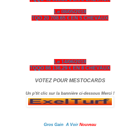
Le 08/05/2018
TQO 20 708.65 € EN 5 CHEVAUX
bonjour amis turfistes, vous êtes plus de 10000 visiteurs par
jour à venir consulter les pronos ci-dessous entièrement
gratuits en échange je vous demande de bien vouloir cliquer
sur le logo Exelturf et sur la bannière Espace turf, geste
gratuit pour vous, cela m’aide à être mieux référencé Bonne
visite sur le site, et surtout bon gain.
Le 14/06/2018
TQQO 86 136.29 € EN 8 CHEVAUX
VOTEZ POUR MESTOCARDS
Un p'tit clic sur la bannière ci-dessous Merci !
Gros Gain A Voir
Nouveau