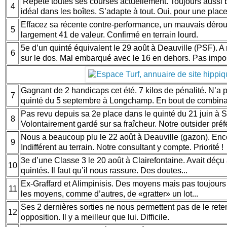
Répète toutes ses courses actuellement. Toujours aussi
4
idéal dans les boîtes. S’adapte à tout. Oui, pour une place
Effacez sa récente contre-performance, un mauvais déro
5
largement 41 de valeur. Confirmé en terrain lourd.
5e d’un quinté équivalent le 29 août à Deauville (PSF). 
6
sur le dos. Mal embarqué avec le 16 en dehors. Pas impo
Gagnant de 2 handicaps cet été. 7 kilos de pénalité. N’a 
7
quinté du 5 septembre à Longchamp. En bout de combin
Pas revu depuis sa 2e place dans le quinté du 21 juin à S
8
Volontairement gardé sur sa fraîcheur. Notre outsider préf
Nous a beaucoup plu le 22 août à Deauville (gazon). Enco
9
Indifférent au terrain. Notre consultant y compte. Priorité 
3e d’une Classe 3 le 20 août à Clairefontaine. Avait déç
10
quintés. Il faut qu’il nous rassure. Des doutes...
Ex-Graffard et Alimpinisis. Des moyens mais pas toujours 
11
les moyens, comme d’autres, de «gratter» un lot...
Ses 2 dernières sorties ne nous permettent pas de le reten
12
opposition. Il y a meilleur que lui. Difficile.