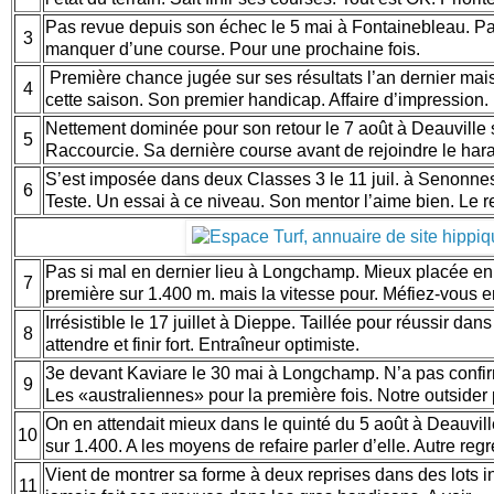
Pas revue depuis son échec le 5 mai à Fontainebleau. P
3
manquer d’une course. Pour une prochaine fois.
Première chance jugée sur ses résultats l’an dernier mai
4
cette saison. Son premier handicap. Affaire d’impression.
Nettement dominée pour son retour le 7 août à Deauville 
5
Raccourcie. Sa dernière course avant de rejoindre le haras
S’est imposée dans deux Classes 3 le 11 juil. à Senonnes 
6
Teste. Un essai à ce niveau. Son mentor l’aime bien. Le r
Pas si mal en dernier lieu à Longchamp. Mieux placée en
7
première sur 1.400 m. mais la vitesse pour. Méfiez-vous e
Irrésistible le 17 juillet à Dieppe. Taillée pour réussir da
8
attendre et finir fort. Entraîneur optimiste.
3e devant Kaviare le 30 mai à Longchamp. N’a pas confi
9
Les «australiennes» pour la première fois. Notre outsider 
On en attendait mieux dans le quinté du 5 août à Deauvill
10
sur 1.400. A les moyens de refaire parler d’elle. Autre regr
Vient de montrer sa forme à deux reprises dans des lots i
11