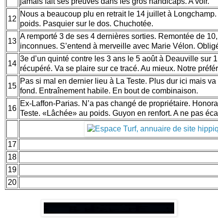
jamais fait ses preuves dans les gros handicaps. A voir.
Nous a beaucoup plu en retrait le 14 juillet à Longchamp.
12
poids. Pasquier sur le dos. Chuchotée.
A remporté 3 de ses 4 dernières sorties. Remontée de 10,5
13
inconnues. S’entend à merveille avec Marie Vélon. Obligé
3e d’un quinté contre les 3 ans le 5 août à Deauville sur 
14
récupéré. Va se plaire sur ce tracé. Au mieux. Notre préfé
Pas si mal en dernier lieu à La Teste. Plus dur ici mais v
15
fond. Entraînement habile. En bout de combinaison.
Ex-Laffon-Parias. N’a pas changé de propriétaire. Honorabl
16
Teste. «Lâchée» au poids. Guyon en renfort. A ne pas éca
17
18
19
20