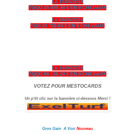
Le 15/05/2019
TQQO 45 008.36 € EN 8 CHEVAUX
Le 08/05/2018
TQO 20 708.65 € EN 5 CHEVAUX
bonjour amis turfistes, vous êtes plus de 10000 visiteurs par
jour à venir consulter les pronos ci-dessous entièrement
gratuits en échange je vous demande de bien vouloir cliquer
sur le logo Exelturf et sur la bannière Espace turf, geste
gratuit pour vous, cela m’aide à être mieux référencé Bonne
visite sur le site, et surtout bon gain.
Le 14/06/2018
TQQO 86 136.29 € EN 8 CHEVAUX
VOTEZ POUR MESTOCARDS
Un p'tit clic sur la bannière ci-dessous Merci !
Gros Gain A Voir
Nouveau