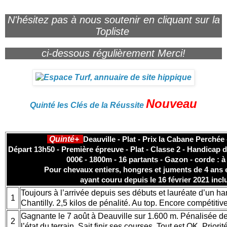
N'hésitez pas à nous soutenir en cliquant sur la
Topliste
ci-dessous régulièrement Merci!
Nouveau
Quinté les Clés de la Réussite
Quinté+
Deauville - Plat - Prix la Cabane Perchée 
Départ 13h50 - Première épreuve - Plat - Classe 2 - Handicap di
000€ - 1800m - 16 partants - Gazon - corde : à
Pour chevaux entiers, hongres et juments de 4 ans 
ayant couru depuis le 16 février 2021 incl
Toujours à l’arrivée depuis ses débuts et lauréate d’un han
1
Chantilly. 2,5 kilos de pénalité. Au top. Encore compétitiv
Gagnante le 7 août à Deauville sur 1.600 m. Pénalisée de 3
2
l’état du terrain. Sait finir ses courses. Tout est OK. Priorit