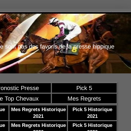
e sont pas des favoris de la presse hippique
ronostic Presse
Pick 5
e Top Chevaux
Mes Regrets
que
Mes Regrets Historique
Pick 5 Historique
2021
2021
que
Mes Regrets Historique
Pick 5 Historique