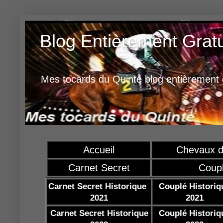
Blog Entièrement Grat
Mes tocards du Quinté blog entièrement g
Accueil
Chevaux d
Carnet Secret
Coup
Carnet Secret Historique
Couplé Historiq
2021
2021
Carnet Secret Historique
Couplé Historiq