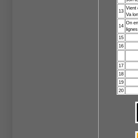
Vient 
13
Va lo
On en
14
lignes
15
16
17
18
19
20