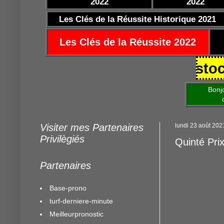
2022
2022
Les Clés de la Réussite Historique 2021
Les Clés de la Réussite 2022
10/2021 https://www.mestocards.c
Bonjour am
de mettre 
Visiter mes Partenaires
lundi 23 août 202
Privilègiés
Quinté Pri
Partenaires
Base-prono
turf-derniere-minute
Meilleurpronostic