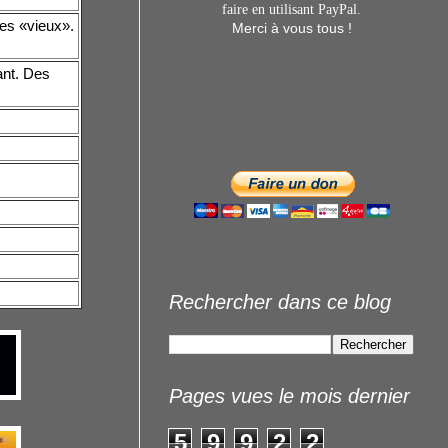
faire en utilisant
PayPal.
les «vieux».
Merci à vous tous !
ant. Des
Rechercher dans ce blog
Pages vues le mois dernier
5
9
9
2
2