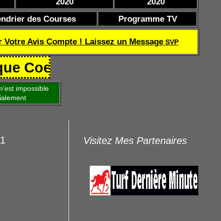
2020
2020
endrier des Courses
Programme TV
r Votre Avis Compte ! Laissez un Message
SVP
f de réussite TQOQD 24 282.77 €
'est impossible
ialement
21
Visitez Mes Partenaires