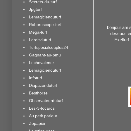
Secrets-du-turf
Jpgturf
Lemagicienduturf
Roboroscope-turf
bonjour amis 
Mega-turf
dessous en
Exelturf
Leroisduturf
Turfspecialcouples24
Gagnant-au-pmu
Lechevalenor
Lemagicienduturf
Infoturf
Diapazonduturf
Besthorse
Observateurduturf
Les-3-tocards
Au petit parieur
Zepapier
Lousticourses