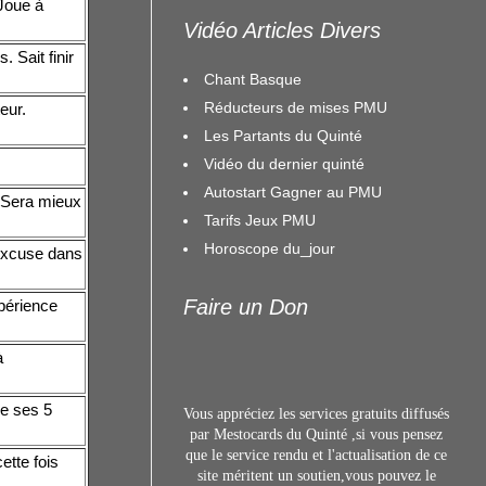
 Joue à
Vidéo Articles Divers
 Sait finir
Chant Basque
Réducteurs de mises PMU
eur.
Les Partants du Quinté
Vidéo du dernier quinté
Autostart Gagner au PMU
. Sera mieux
Tarifs Jeux PMU
Horoscope du_jour
 excuse dans
Faire un Don
périence
à
de ses 5
Vous appréciez les services gratuits diffusés
par Mestocards du Quinté ,si vous pensez
que le service rendu et l'actualisation de ce
ette fois
site méritent un s
outien,vous pouvez le