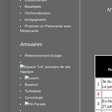
Basefiable
N'
Unchevalparjour
les3gagnants
Proposer un Partenariat avec
Mestocards
Annuaires
Referencement Google
Ha
3e du 
1
Baseturf
La jum
Turfadede
2
1pronologic
Ex-Ha
3
27 jui