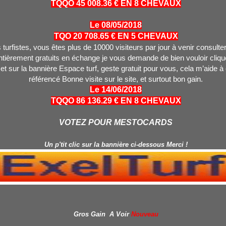
TQQO 45 008.36 € EN 8 CHEVAUX
Le 08/05/2018
TQO 20 708.65 € EN 5 CHEVAUX
turfistes, vous êtes plus de 10000 visiteurs par jour à venir consulter
tièrement gratuits en échange je vous demande de bien vouloir clique
 et sur la bannière Espace turf, geste gratuit pour vous, cela m’aide à
référencé Bonne visite sur le site, et surtout bon gain.
Le 14/06/2018
TQQO 86 136.29 € EN 8 CHEVAUX
VOTEZ POUR MESTOCARDS
Un p'tit clic sur la bannière ci-dessous Merci !
Gros Gain A Voir
Nouveau