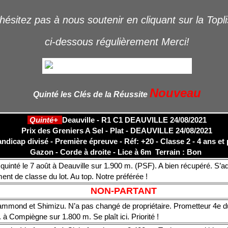
hésitez pas à nous soutenir en cliquant sur la Topl
ci-dessous régulièrement Merci!
Nouveau
Quinté les Clés de la Réussite
Quinté+
Deauville - R1 C1 DEAUVILLE 24/08/2021
Prix des Greniers A Sel - Plat - DEAUVILLE 24/08/2021
ndicap divisé - Première épreuve - Réf: +20 - Classe 2 - 4 ans et 
Gazon - Corde à droite - Lice à 6m Terrain : Bon
quinté le 7 août à Deauville sur 1.900 m. (PSF). A bien récupéré. S’ad
ent de classe du lot. Au top. Notre préférée !
NON-PARTANT
mmond et Shimizu. N’a pas changé de propriétaire. Prometteur 4e du
l. à Compiègne sur 1.800 m. Se plaît ici. Priorité !