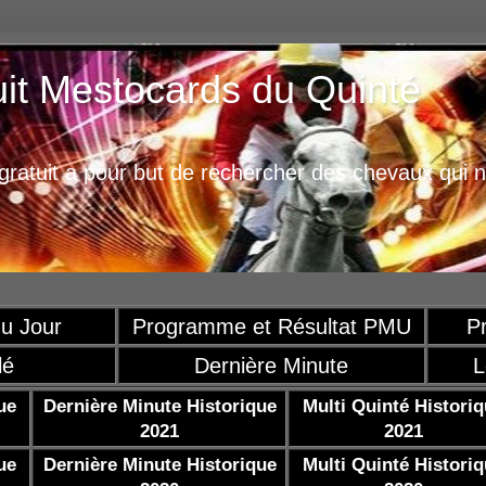
uit Mestocards du Quinté
ratuit a pour but de rechercher des chevaux qui n
u Jour
Programme et Résultat PMU
P
lé
Dernière Minute
L
ue
Dernière Minute Historique
Multi Quinté Histori
2021
2021
ue
Dernière Minute Historique
Multi Quinté Histori