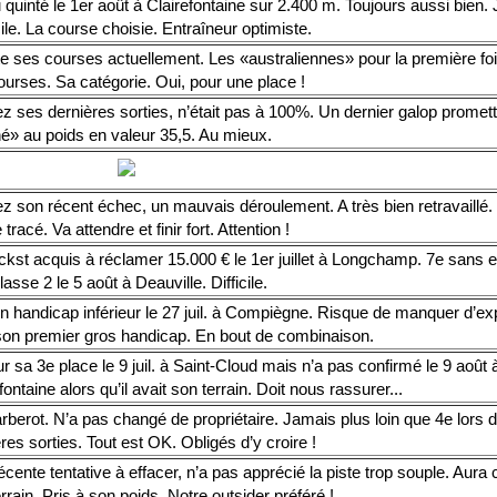
quinté le 1er août à Clairefontaine sur 2.400 m. Toujours aussi bien.
le. La course choisie. Entraîneur optimiste.
 ses courses actuellement. Les «australiennes» pour la première fois.
ourses. Sa catégorie. Oui, pour une place !
z ses dernières sorties, n’était pas à 100%. Un dernier galop promett
é» au poids en valeur 35,5. Au mieux.
ez son récent échec, un mauvais déroulement. A très bien retravaillé
 tracé. Va attendre et finir fort. Attention !
ckst acquis à réclamer 15.000 € le 1er juillet à Longchamp. 7e sans
asse 2 le 5 août à Deauville. Difficile.
un handicap inférieur le 27 juil. à Compiègne. Risque de manquer d’ex
son premier gros handicap. En bout de combinaison.
r sa 3e place le 9 juil. à Saint-Cloud mais n’a pas confirmé le 9 août 
fontaine alors qu’il avait son terrain. Doit nous rassurer...
berot. N’a pas changé de propriétaire. Jamais plus loin que 4e lors 
res sorties. Tout est OK. Obligés d’y croire !
cente tentative à effacer, n’a pas apprécié la piste trop souple. Aura c
rrain. Pris à son poids. Notre outsider préféré !