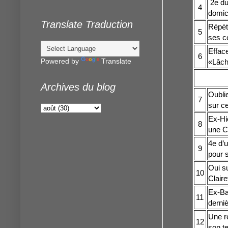
2e du 
4
domici
Translate Traduction
Répète
5
ses c
Efface
6
Powered by
Translate
«Lâch
Archives du blog
Oubli
7
sur ce
Ex-Hi
8
une Cl
4e d’
9
pour 
Oui su
10
Claire
Ex-Bar
11
derniè
Une ré
12
son te