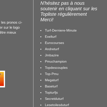
N'hésitez pas à nous
soutenir en cliquant sur les
Topliste régulièrement
Merci!
 les pronos ci-
r sur le logo
Turf-Derniere-Minute
 être mieux
Exelturf
Eurocourses
Andreturf
Jmbazire
Pmuchampion
Topdescouples
Top-Pmu
Megaturf
Baseturf
Topturfjs
Secretduturf
Lesetoilesduturf