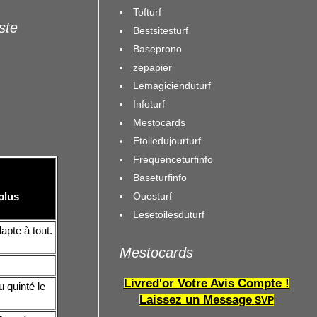
Tofturf
iste
Bestsitesturf
Baseprono
zepapier
Lemagicienduturf
Infoturf
Mestocards
Etoiledujourturf
Frequenceturfinfo
Baseturfinfo
Ouesturf
plus
Lesetoilesduturf
apte à tout.
Mestocards
Livred'or Votre Avis Compte !
 quinté le
Laissez un Message
SVP