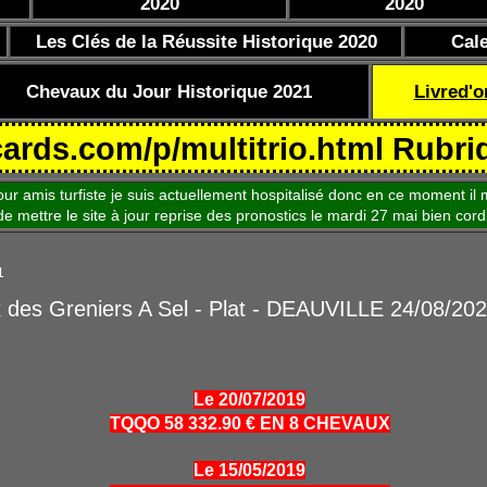
2020
2020
Les Clés de la Réussite Historique 2020
Cal
Chevaux du Jour Historique 2021
Livred'o
om/p/multitrio.html Rubrique Coe
is turfiste je suis actuellement hospitalisé donc en ce moment il m
le site à jour reprise des pronostics le mardi 27 mai bien cord
1
x des Greniers A Sel - Plat - DEAUVILLE 24/08/20
Le 20/07/2019
TQQO 58 332.90 € EN 8 CHEVAUX
Le 15/05/2019