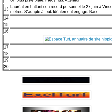
Un plus piste plate. Pieds nus. Attention !
Lauréat en battant son record personnel le 27 juin à Vinc
13
mètres. S’adapte à tout. Idéalement engagé. Base !
14
15
16
17
18
19
20