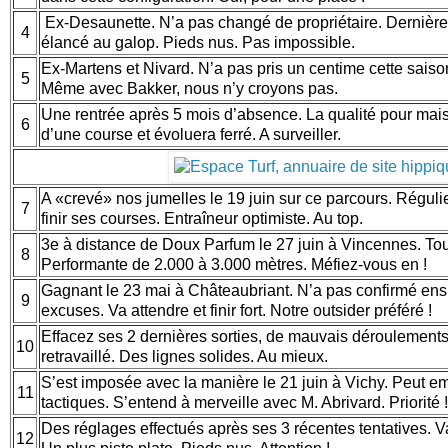
Ex-Desaunette. N’a pas changé de propriétaire. Dernière s
4
élancé au galop. Pieds nus. Pas impossible.
Ex-Martens et Nivard. N’a pas pris un centime cette saison
5
Même avec Bakker, nous n’y croyons pas.
Une rentrée après 5 mois d’absence. La qualité pour mai
6
d’une course et évoluera ferré. A surveiller.
A «crevé» nos jumelles le 19 juin sur ce parcours. Réguli
7
finir ses courses. Entraîneur optimiste. Au top.
3e à distance de Doux Parfum le 27 juin à Vincennes. Tou
8
Performante de 2.000 à 3.000 mètres. Méfiez-vous en !
Gagnant le 23 mai à Châteaubriant. N’a pas confirmé ens
9
excuses. Va attendre et finir fort. Notre outsider préféré !
Effacez ses 2 dernières sorties, de mauvais déroulements.
10
retravaillé. Des lignes solides. Au mieux.
S’est imposée avec la manière le 21 juin à Vichy. Peut em
11
tactiques. S’entend à merveille avec M. Abrivard. Priorité 
Des réglages effectués après ses 3 récentes tentatives. V
12