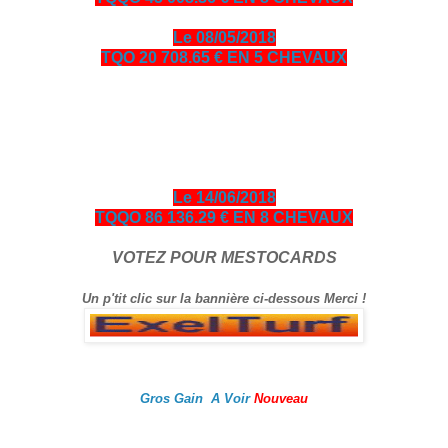
Le 08/05/2018
TQO 20 708.65 € EN 5 CHEVAUX
bonjour amis turfistes, vous êtes plus de 10000 visiteurs par
jour à venir consulter les pronos ci-dessous entièrement
gratuits en échange je vous demande de bien vouloir cliquer
sur le logo Exelturf et sur la bannière Espace turf, geste
gratuit pour vous, cela m’aide à être mieux référencé Bonne
visite sur le site, et surtout bon gain.
Le 14/06/2018
TQQO 86 136.29 € EN 8 CHEVAUX
VOTEZ POUR MESTOCARDS
Un p'tit clic sur la bannière ci-dessous Merci !
Gros Gain A Voir
Nouveau