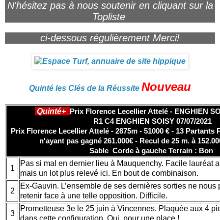
N'hésitez pas à nous soutenir en cliquant sur la
Topliste
ci-dessous régulièrement Merci!
Nouveau
Quinté les Clés de la Réussite
Quinté+
Prix Florence Lecellier Attelé - ENGHIEN S
R1 C4 ENGHIEN SOISY 07/07/2021
Prix Florence Lecellier Attelé - 2875m - 51000 € - 13 Partants 
n'ayant pas gagné 261.000€ - Recul de 25 m. à 152.0
Sable Corde à gauche Terrain : Bon
Pas si mal en dernier lieu à Mauquenchy. Facile lauréat
1
mais un lot plus relevé ici. En bout de combinaison.
Ex-Gauvin. L’ensemble de ses dernières sorties ne nous 
2
retenir face à une telle opposition. Difficile.
Prometteuse 3e le 25 juin à Vincennes. Plaquée aux 4 pi
3
dans cette configuration. Oui, pour une place !