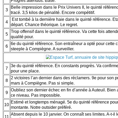
Progrès attendus. Base.
Belle impression dans le Prix Univers II, le quinté référe
3
tracé. 3,5 kilos de pénalité. Encore compétitif.
Est tombé à la dernière haie dans le quinté référence. Eta
4
départ. Chance théorique. Le regret.
Trop offensif dans le quinté référence. Va cette fois attendr
5
qualité pour.
6e du quinté référence. Son entraîneur a opté pour cette c
6
steeple à Compiègne. A surveiller.
3e du quinté référence. En constants progrès. Va confirmer
7
pour une place.
2 victoires l’an dernier dans des réclamers. 9e pour son 
8
mars à Compiègne. Pas si simple.
Oubliez son dernier échec en fin d’année à Auteuil. Bien
9
ce niveau. Pas impossible.
Estimé et longtemps ménagé. 5e du quinté référence pour 
10
montante. Notre outsider préféré.
Absent depuis le 10 janvier. On connaît ses limites. A-t-il 
11