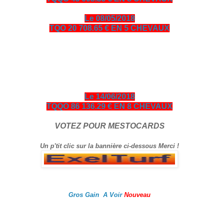
Le 08/05/2018
TQO 20 708.65 € EN 5 CHEVAUX
bonjour amis turfistes, vous êtes plus de 10000 visiteurs par
jour à venir consulter les pronos ci-dessous entièrement
gratuits en échange je vous demande de bien vouloir cliquer
sur le logo Exelturf et sur la bannière Espace turf, geste
gratuit pour vous, cela m’aide à être mieux référencé Bonne
visite sur le site, et surtout bon gain.
Le 14/06/2018
TQQO 86 136.29 € EN 8 CHEVAUX
VOTEZ POUR MESTOCARDS
Un p'tit clic sur la bannière ci-dessous Merci !
Gros Gain A Voir
Nouveau