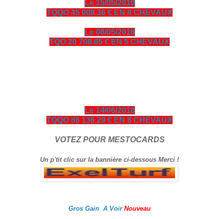
Le 15/05/2019
TQQO 45 008.36 € EN 8 CHEVAUX
Le 08/05/2018
TQO 20 708.65 € EN 5 CHEVAUX
bonjour amis turfistes, vous êtes plus de 10000 visiteurs par
jour à venir consulter les pronos ci-dessous entièrement
gratuits en échange je vous demande de bien vouloir cliquer
sur le logo Exelturf et sur la bannière Espace turf, geste
gratuit pour vous, cela m’aide à être mieux référencé Bonne
visite sur le site, et surtout bon gain.
Le 14/06/2018
TQQO 86 136.29 € EN 8 CHEVAUX
VOTEZ POUR MESTOCARDS
Un p'tit clic sur la bannière ci-dessous Merci !
Gros Gain A Voir
Nouveau