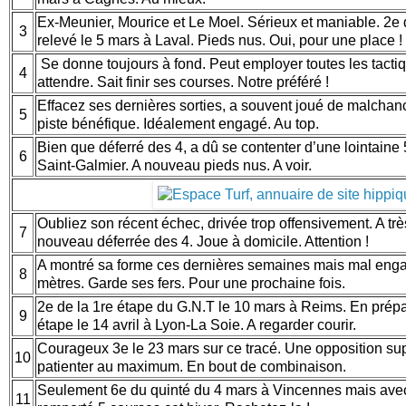
Ex-Meunier, Mourice et Le Moel. Sérieux et maniable. 2e 
3
relevé le 5 mars à Laval. Pieds nus. Oui, pour une place !
Se donne toujours à fond. Peut employer toutes les tactiq
4
attendre. Sait finir ses courses. Notre préféré !
Effacez ses dernières sorties, a souvent joué de malch
5
piste bénéfique. Idéalement engagé. Au top.
Bien que déferré des 4, a dû se contenter d’une lointaine
6
Saint-Galmier. A nouveau pieds nus. A voir.
Oubliez son récent échec, drivée trop offensivement. A très
7
nouveau déferrée des 4. Joue à domicile. Attention !
A montré sa forme ces dernières semaines mais mal enga
8
mètres. Garde ses fers. Pour une prochaine fois.
2e de la 1re étape du G.N.T le 10 mars à Reims. En prépa
9
étape le 14 avril à Lyon-La Soie. A regarder courir.
Courageux 3e le 23 mars sur ce tracé. Une opposition sup
10
patienter au maximum. En bout de combinaison.
Seulement 6e du quinté du 4 mars à Vincennes mais avec
11