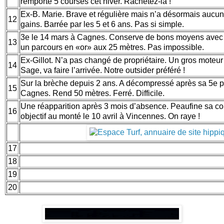
remporté 5 courses cet hiver. Rachetez-la !
Ex-B. Marie. Brave et régulière mais n’a désormais aucu
12
gains. Barrée par les 5 et 6 ans. Pas si simple.
3e le 14 mars à Cagnes. Conserve de bons moyens avec l’
13
un parcours en «or» aux 25 mètres. Pas impossible.
Ex-Gillot. N’a pas changé de propriétaire. Un gros moteur 
14
Sage, va faire l’arrivée. Notre outsider préféré !
Sur la brèche depuis 2 ans. A décompressé après sa 5e pl
15
Cagnes. Rend 50 mètres. Ferré. Difficile.
Une réapparition après 3 mois d’absence. Peaufine sa co
16
objectif au monté le 10 avril à Vincennes. On raye !
17
18
19
20